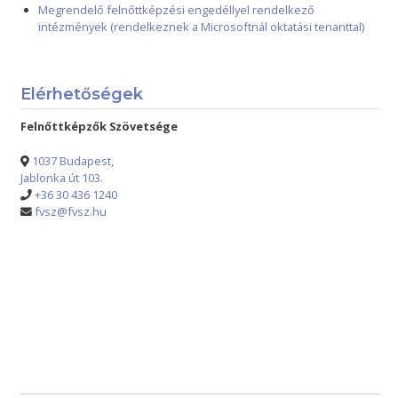
Megrendelő felnőttképzési engedéllyel rendelkező
intézmények (rendelkeznek a Microsoftnál oktatási tenanttal)
Elérhetőségek
Felnőttképzők Szövetsége
1037 Budapest,
Jablonka út 103.
+36 30 436 1240
fvsz@fvsz.hu