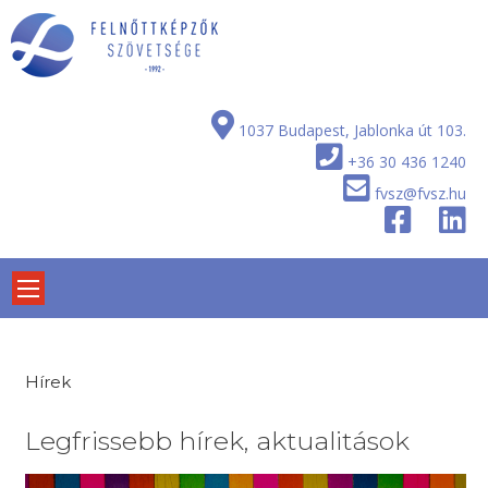
Skip
to
content
1037 Budapest, Jablonka út 103.
+36 30 436 1240
fvsz@fvsz.hu
Hírek
Legfrissebb hírek, aktualitások