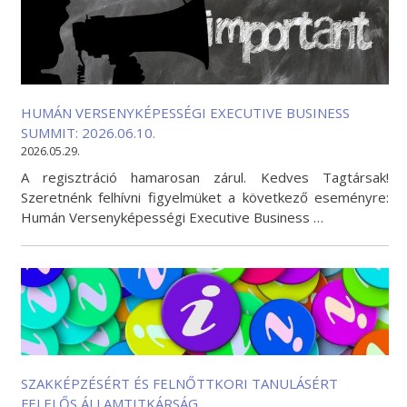
HUMÁN VERSENYKÉPESSÉGI EXECUTIVE BUSINESS
SUMMIT: 2026.06.10.
2026.05.29.
A regisztráció hamarosan zárul. Kedves Tagtársak!
Szeretnénk felhívni figyelmüket a következő eseményre:
Humán Versenyképességi Executive Business …
SZAKKÉPZÉSÉRT ÉS FELNŐTTKORI TANULÁSÉRT
FELELŐS ÁLLAMTITKÁRSÁG