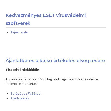
Kedvezményes ESET vírusvédelmi
szoftverek
Tájékoztató
Ajánlatkérés a külső értékelés elvégzésére
Tisztelt Érdeklődők!
A Szövetség kizárólag FVSZ tagoktól fogad a külső értékelésre
történő felkéréseket.
Belépés az FVSZ-be
Ajánlatkérés