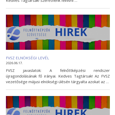
Kedves Tagtársak! Szeretnénk felhívni …
FVSZ ELNÖKSÉGI LEVÉL
2026.06.17.
FVSZ javaslatok: A felnőttképzési rendszer
újragondolásának fő irányai. Kedves Tagtársak! Az FVSZ
vezetősége májusi elnökségi ülésén tárgyalta azokat az …