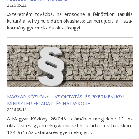
2026.05.22.
„Szeretném továbbá, ha erősödne a felnőttkori tanulás
kultúrája” A hvg.hu oldalon olvasható: Lannert Judit, a Tisza-
kormány gyermek- és oktatásügyi …
MAGYAR KÖZLÖNY – AZ OKTATÁSI ÉS GYERMEKÜGYI
MINISZTER FELADAT- ÉS HATÁSKÖRE
2026.05.14.
A Magyar Közlöny 26/046. számában megjelent: 13. Az
oktatási és gyermekügyi miniszter feladat- és hatásköre
124. § (1) Az oktatási és gyermekügyi …