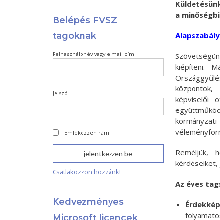
Küldetésünk
a minőségbi
Belépés FVSZ
tagoknak
Alapszabály
Felhasználónév vagy e-mail cím
Szövetségün
kiépíteni. 
Országgyűlé
központok,
Jelszó
képviselői 
együttműkö
kormányzati
véleményform
Emlékezzen rám
Reméljük, h
kérdéseiket, 
Csatlakozzon hozzánk!
Az éves tag
Kedvezményes
Érdekképv
folyamato
Microsoft licencek