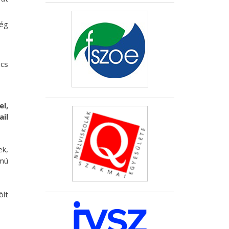
ség
ncs
l,
il
ek,
mú
ölt