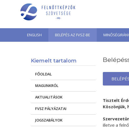
Skip
to
content
ENGLISH
BELÉPÉS AZ FVSZ-BE
MINŐSÉGIRÁNY
Belépéss
Kiemelt tartalom
FŐOLDAL
BELÉPÉS
MAGUNKRÓL
AKTUALITÁSOK
Tisztelt Érd
Köszönjük, 
FVSZ PÁLYÁZATAI
Szervezetün
JOGSZABÁLYOK
illetve a fel