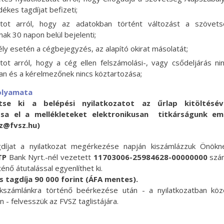
ékes tagdíjat befizeti;
atot arról, hogy az adatokban történt változást a szövet
nak 30 napon belül bejelenti;
ly esetén a cégbejegyzés, az alapító okirat másolatát;
atot arról, hogy a cég ellen felszámolási-, vagy csődeljárás ni
an és a kérelmezőnek nincs köztartozása;
olyamata
ltse ki a belépési nyilatkozatot az űrlap kitöltéséve
ssa el
a mellékleteket
elektronikusan titkárságunk ema
sz@fvsz.hu)
díjat a nyilatkozat megérkezése napján kiszámlázzuk Önökn
TP
Bank Nyrt.-nél vezetett
11703006-25984628-00000000
szá
énő átutalással egyenlíthet ki.
s tagdíja 90 000 forint (ÁFA mentes).
nkszámlánkra történő beérkezése után - a nyilatkozatban köz
n - felvesszük az FVSZ taglistájára.