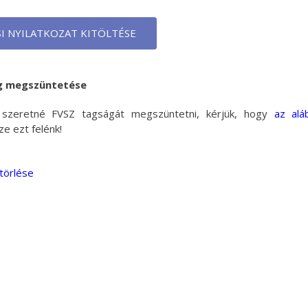
I NYILATKOZAT KITÖLTÉSE
g megszüntetése
szeretné FVSZ tagságát megszüntetni, kérjük, hogy
az alá
ze ezt felénk!
törlése