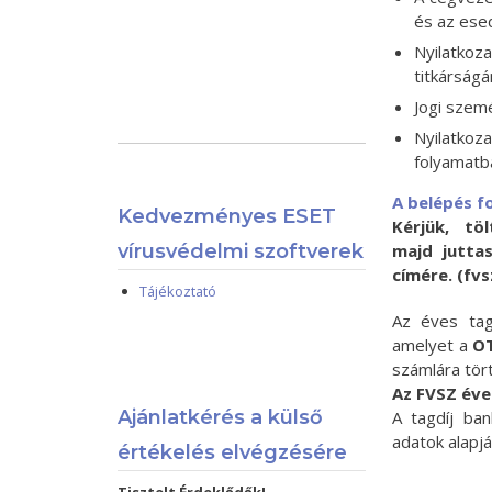
és az esed
Nyilatkoz
titkárságá
Jogi szemé
Nyilatkoz
folyamatb
A belépés f
Kedvezményes ESET
Kérjük, tö
vírusvédelmi szoftverek
majd
jutta
címére. (fv
Tájékoztató
Az éves tag
amelyet a
O
számlára tört
Az FVSZ éve
Ajánlatkérés a külső
A tagdíj ba
adatok alapjá
értékelés elvégzésére