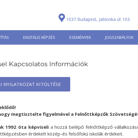
1037 Budapest, Jablonka út 103.
ÍTÁS
DIGITÁLIS KÉPZÉS
ESEMÉNYEK
JOGSZABÁLYOK
el Kapcsolatos Információk
I NYILATKOZAT KITÖLTÉSE
eklődő!
hogy megtisztelte figyelmével a Felnőttképzők Szövetségé
k 1992 óta képviseli
a hozzá belépő felnőttképző vállalkozás
nőttképzésben érdekelt közép-és felsőfokú iskolák érdekeit.