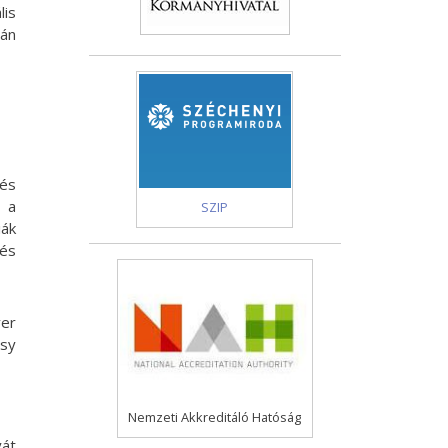
lis
ján
 és
k a
SZIP
iák
 és
ver
asy
Nemzeti Akkreditáló Hatóság
yát