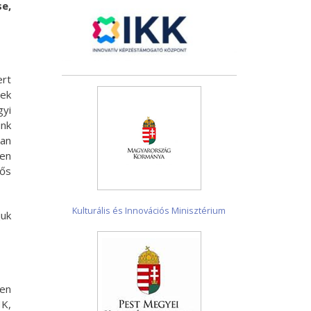
se,
ert
nek
gyi
nk
san
en
tős
Kulturális és Innovációs Minisztérium
uk
en
HK,