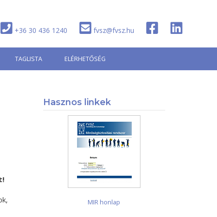
+36 30 436 1240
fvsz@fvsz.hu
TAGLISTA
ELÉRHETŐSÉG
Hasznos linkek
t!
ok,
MIR honlap