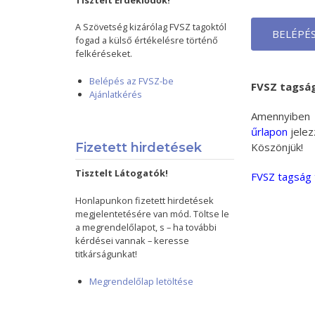
Tisztelt Érdeklődők!
A Szövetség kizárólag FVSZ tagoktól
BELÉPÉS
fogad a külső értékelésre történő
felkéréseket.
Belépés az FVSZ-be
FVSZ tagsá
Ajánlatkérés
Amennyiben 
űrlapon
jelez
Fizetett hirdetések
Köszönjük!
Tisztelt Látogatók!
FVSZ tagság 
Honlapunkon fizetett hirdetések
megjelentetésére van mód. Töltse le
a megrendelőlapot, s – ha további
kérdései vannak – keresse
titkárságunkat!
Megrendelőlap letöltése