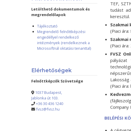
TEF, SZTNH
Letölthető dokumentumok és
tudást ad
megrendelőlapok
keresztül.
Szakmai 
Tájékoztató
(Piaci ára
Megrendelő felnőttképzési
engedéllyel rendelkező
Szakmai 
intézmények (rendelkeznek a
(Piaci ára
Microsoftnál oktatási tenanttal)
FVSZ Onli
pályázat 
technológ
Elérhetőségek
népszerűs
Lakosság -
Felnőttképzők Szövetsége
(Piaci ára:
1037 Budapest,
Kedvezmé
Jablonka út 103.
(fájlkisz
+36 30 436 1240
Company P
fvsz@fvsz.hu
BELÉPÉSI K
A cégveze