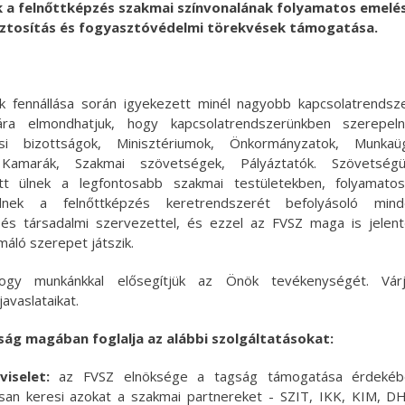
 a felnőttképzés szakmai színvonalának folyamatos emelé
ztosítás és fogyasztóvédelmi törekvések támogatása.
k fennállása során igyekezett minél nagyobb kapcsolatrendsz
Mára elmondhatjuk, hogy kapcsolatrendszerünkben szerepel
si bizottságok, Minisztériumok, Önkormányzatok, Munkaü
 Kamarák, Szakmai szövetségek, Pályáztatók. Szövetségü
ott ülnek a legfontosabb szakmai testületekben, folyamato
dnek a felnőttképzés keretrendszerét befolyásoló mind
 és társadalmi szervezettel, és ezzel az FVSZ maga is jelen
áló szerepet játszik.
ogy munkánkkal elősegítjük az Önök tevékenységét. Várj
javaslataikat.
ság magában foglalja az alábbi szolgáltatásokat:
iselet:
az FVSZ elnöksége a tagság támogatása érdekéb
san keresi azokat a szakmai partnereket - SZIT, IKK, KIM, D