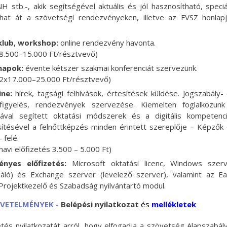
 stb.-, akik segítségével aktuális és jól hasznosítható, speciá
hat át a szövetségi rendezvényeken, illetve az FVSZ honlap
klub, workshop:
online rendezvény havonta.
: 8.500–15.000 Ft/résztvevő)
napok:
évente kétszer szakmai konferenciát szervezünk.
: 2x17.000–25.000 Ft/résztvevő)
ne:
hírek, tagsági felhívások, értesítések küldése. Jogszabály-
figyelés, rendezvények szervezése. Kiemelten foglalkozun
iával segített oktatási módszerek és a digitális kompetenc
ítésével a felnőttképzés minden érintett szereplője – Képzők
 felé.
 havi előfizetés 3.500 – 5.000 Ft)
nyes előfizetés:
Microsoft oktatási licenc, Windows szer
olgáló) és Exchange szerver (levelező szerver), valamint az E
rojektkezelő és Szabadság nyilvántartó modul.
ÖVETELMÉNYEK -
B
elépési nyilatkozat
és
mellékletek
tés nyilatkozatát arról, hogy elfogadja a szövetség Alapszabál