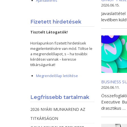
Ajánlatkérés
2026.06.15.
Javaslattéte
levélben küld
Fizetett hirdetések
Tisztelt Látogatók!
Honlapunkon fizetett hirdetések
megjelentetésére van mód. Töltse le
a megrendelőlapot, s – ha további
kérdései vannak – keresse
titkárságunkat!
Megrendelőlap letöltése
BUSINESS SU
2026.06.11.
Összefogla
Legfrissebb tartalmak
Executive B
drasztikus …
2026 NYÁRI MUNKAREND AZ
TITKÁRSÁGON