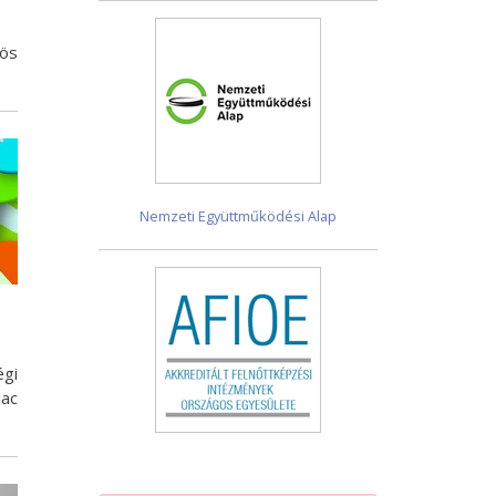
zös
Nemzeti Együttműködési Alap
gi
iac