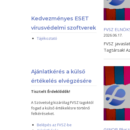
Kedvezményes ESET
vírusvédelmi szoftverek
FVSZ ELNÖK
2026.06.17.
Tájékoztató
FVSZ javasla
Tagtársak! A
Ajánlatkérés a külső
értékelés elvégzésére
Tisztelt Érdeklődők!
A Szövetség kizárólag FVSZ tagoktól
fogad a külső értékelésre történő
felkéréseket.
Belépés az FVSZ-be
GINOP Plusz