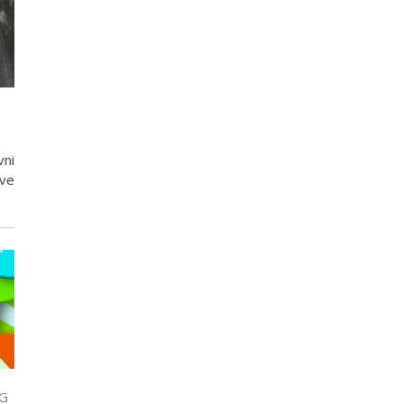
vni
ve
G