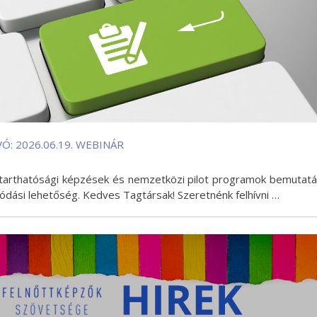
Ó: 2026.06.19. WEBINÁR
nntarthatósági képzések és nemzetközi pilot programok bemutat
ódási lehetőség. Kedves Tagtársak! Szeretnénk felhívni …