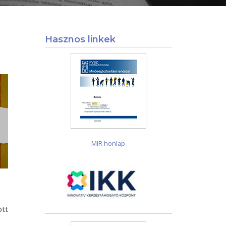
Hasznos linkek
MIR honlap
ött