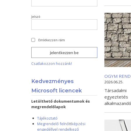
Jelszó
Emlékezzen rám
Csatlakozzon hozzánk!
OGYM REND
Kedvezményes
2026.06.25.
Társadalmi 
Microsoft licencek
egyeztetés
Letölthető dokumentumok és
alkalmazand
megrendelőlapok
Tájékoztató
Megrendelő felnőttképzési
engedéllyel rendelkező