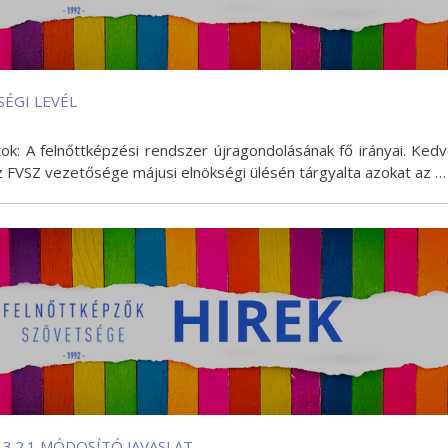
SÉGI LEVÉL
tok: A felnőttképzési rendszer újragondolásának fő irányai. Ked
z FVSZ vezetősége májusi elnökségi ülésén tárgyalta azokat az …
 3.2.1 MÓDOSÍTÓ JAVASLAT