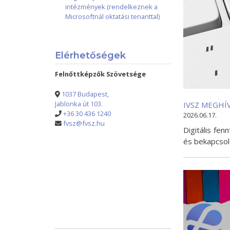
intézmények (rendelkeznek a
Microsoftnál oktatási tenanttal)
Elérhetőségek
Felnőttképzők Szövetsége
1037 Budapest,
Jablonka út 103.
IVSZ MEGHÍV
+36 30 436 1240
2026.06.17.
fvsz@fvsz.hu
Digitális fe
és bekapcsol