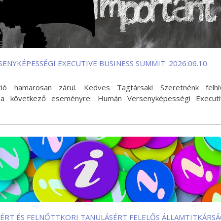
ENYKÉPESSÉGI EXECUTIVE BUSINESS SUMMIT: 2026.06.10.
ció hamarosan zárul. Kedves Tagtársak! Szeretnénk felhí
 a következő eseményre: Humán Versenyképességi Executi
ÉRT ÉS FELNŐTTKORI TANULÁSÉRT FELELŐS ÁLLAMTITKÁRSÁ