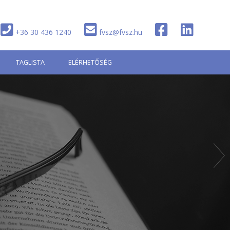
+36 30 436 1240
fvsz@fvsz.hu
TAGLISTA
ELÉRHETŐSÉG