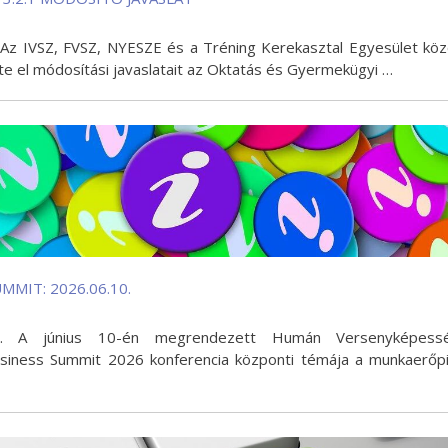
l Az IVSZ, FVSZ, NYESZE és a Tréning Kerekasztal Egyesület kö
te el módosítási javaslatait az Oktatás és Gyermekügyi …
MMIT: 2026.06.10.
ló. A június 10-én megrendezett Humán Versenyképessé
usiness Summit 2026 konferencia központi témája a munkaerőp