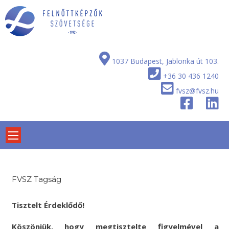
Skip
to
content
1037 Budapest, Jablonka út 103.
+36 30 436 1240
fvsz@fvsz.hu
FVSZ Tagság
Tisztelt Érdeklődő!
Köszönjük, hogy megtisztelte figyelmével a