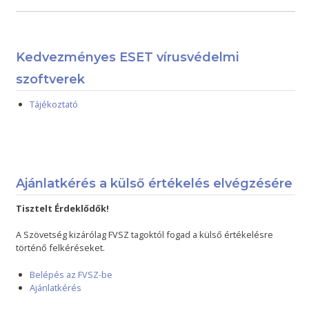
Kedvezményes ESET vírusvédelmi
szoftverek
Tájékoztató
Ajánlatkérés a külső értékelés elvégzésére
Tisztelt Érdeklődők!
A Szövetség kizárólag FVSZ tagoktól fogad a külső értékelésre
történő felkéréseket.
Belépés az FVSZ-be
Ajánlatkérés