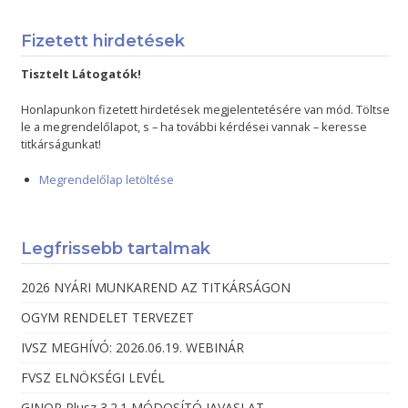
Fizetett hirdetések
Tisztelt Látogatók!
Honlapunkon fizetett hirdetések megjelentetésére van mód. Töltse
le a megrendelőlapot, s – ha további kérdései vannak – keresse
titkárságunkat!
Megrendelőlap letöltése
Legfrissebb tartalmak
2026 NYÁRI MUNKAREND AZ TITKÁRSÁGON
OGYM RENDELET TERVEZET
IVSZ MEGHÍVÓ: 2026.06.19. WEBINÁR
FVSZ ELNÖKSÉGI LEVÉL
GINOP Plusz 3.2.1 MÓDOSÍTÓ JAVASLAT