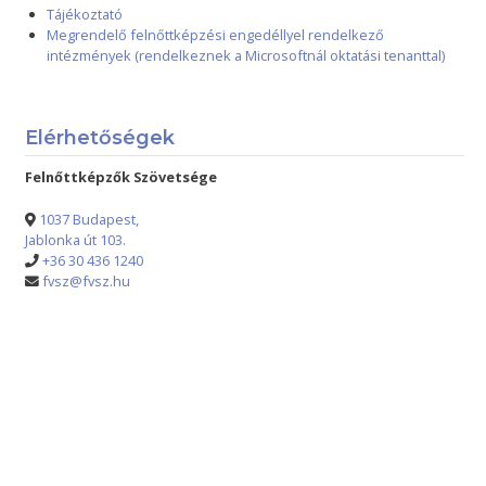
Tájékoztató
Megrendelő felnőttképzési engedéllyel rendelkező
intézmények (rendelkeznek a Microsoftnál oktatási tenanttal)
Elérhetőségek
Felnőttképzők Szövetsége
1037 Budapest,
Jablonka út 103.
+36 30 436 1240
fvsz@fvsz.hu