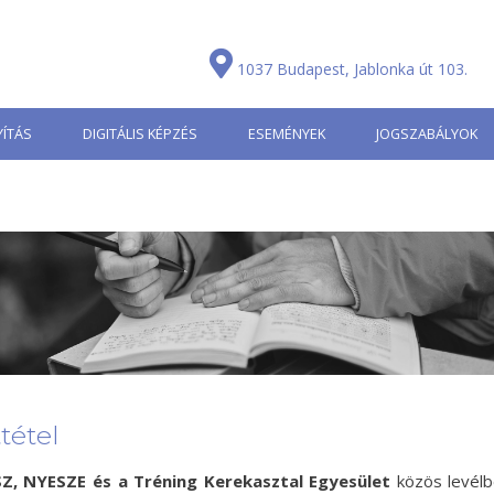
1037 Budapest, Jablonka út 103.
ÍTÁS
DIGITÁLIS KÉPZÉS
ESEMÉNYEK
JOGSZABÁLYOK
tétel
SZ, NYESZE és a Tréning Kerekasztal Egyesület
közös levél