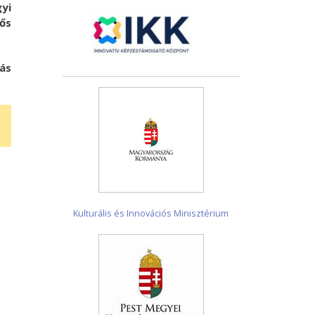
yi
ős
ás
Kulturális és Innovációs Minisztérium