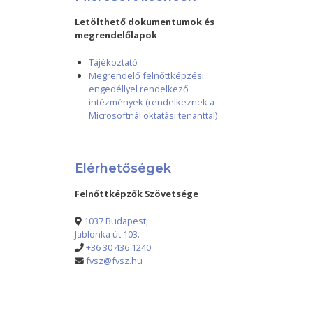
Letölthető dokumentumok és
megrendelőlapok
Tájékoztató
Megrendelő felnőttképzési
engedéllyel rendelkező
intézmények (rendelkeznek a
Microsoftnál oktatási tenanttal)
Elérhetőségek
Felnőttképzők Szövetsége
1037 Budapest,
Jablonka út 103.
+36 30 436 1240
fvsz@fvsz.hu