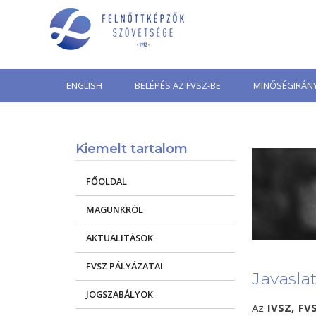
Skip
to
content
ENGLISH
BELÉPÉS AZ FVSZ-BE
MINŐSÉGIRÁNY
Kiemelt tartalom
FŐOLDAL
MAGUNKRÓL
AKTUALITÁSOK
FVSZ PÁLYÁZATAI
Javaslat
JOGSZABÁLYOK
Az
IVSZ, FV