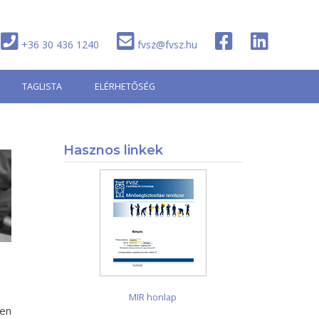
+36 30 436 1240
fvsz@fvsz.hu
TAGLISTA
ELÉRHETŐSÉG
Hasznos linkek
MIR honlap
ben