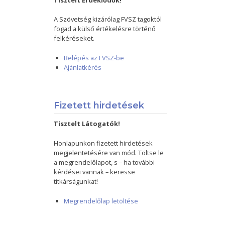
Tisztelt Érdeklődők!
A Szövetség kizárólag FVSZ tagoktól
fogad a külső értékelésre történő
felkéréseket.
Belépés az FVSZ-be
Ajánlatkérés
Fizetett hirdetések
Tisztelt Látogatók!
Honlapunkon fizetett hirdetések
megjelentetésére van mód. Töltse le
a megrendelőlapot, s – ha további
kérdései vannak – keresse
titkárságunkat!
Megrendelőlap letöltése