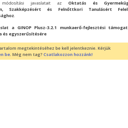
 módosítási javaslatait az
Oktatás és Gyermeküg
ium,
Szakképzésért és Felnőttkori Tanulásért Felel
ság
hoz
.
aslat a GINOP Plusz-3.2.1 munkaerő-fejlesztési támogat
a és egyszerűsítésére
artalom megtekintéséhez be kell jelentkeznie. Kérjük
en be
. Még nem tag?
Csatlakozzon hozzánk!