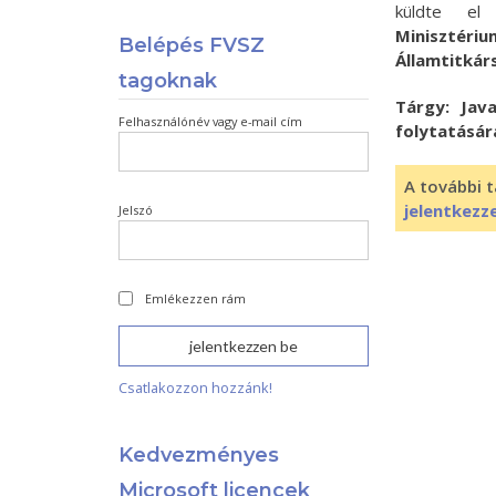
küldte el
Minisztér
Belépés FVSZ
Államtitkár
tagoknak
Tárgy: Jav
Felhasználónév vagy e-mail cím
folytatásár
A további t
jelentkezz
Jelszó
Emlékezzen rám
Csatlakozzon hozzánk!
Kedvezményes
Microsoft licencek