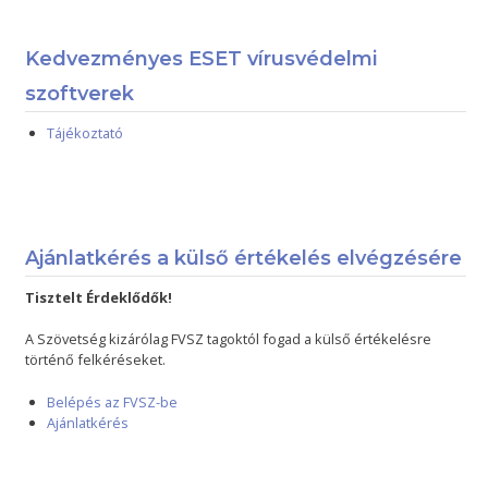
Kedvezményes ESET vírusvédelmi
szoftverek
Tájékoztató
Ajánlatkérés a külső értékelés elvégzésére
Tisztelt Érdeklődők!
A Szövetség kizárólag FVSZ tagoktól fogad a külső értékelésre
történő felkéréseket.
Belépés az FVSZ-be
Ajánlatkérés