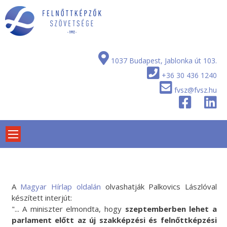
Skip
to
content
1037 Budapest, Jablonka út 103.
+36 30 436 1240
fvsz@fvsz.hu
A
Magyar Hírlap oldalán
olvashatják Palkovics Lászlóval
készített interjút:
"... A miniszter elmondta, hogy
szeptemberben lehet a
parlament előtt az új szakképzési és felnőttképzési