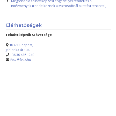
Megrendelő felnőttképzési engedéllyel rendelkező
intézmények (rendelkeznek a Microsoftnál oktatási tenanttal)
Elérhetőségek
Felnőttképzők Szövetsége
1037 Budapest,
Jablonka út 103.
+36 30 436 1240
fvsz@fvsz.hu