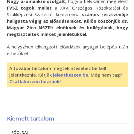
Nagy örömünkre szolgált
, hogy a helyszínen megjelent
FVSZ tagok mellet
a XXV. Országos Közoktatási és
Szakképzési Szakértői konferencia
számos résztvevője
hallgatta végig az előadásainkat. Külön köszönjük dr.
Magyar Zita NSZFH elnöknek és kollégáinak, hogy
megtiszteltek minket jelenlétükkel.
A helyszínen elhangzott előadások anyagai belépés után
érhetők el.
A további tartalom megtekintéséhez be kell
jelentkeznie. Kérjük
jelentkezzen be
. Még nem tag?
Csatlakozzon hozzánk!
Kiemelt tartalom
FŐOLDAL