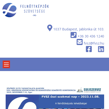
Skip
to
content
1037 Budapest, Jablonka út 103.
+36 30 436 1240
fvsz@fvsz.hu