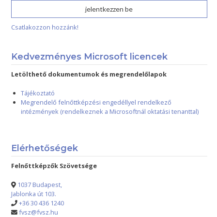
Csatlakozzon hozzánk!
Kedvezményes Microsoft licencek
Letölthető dokumentumok és megrendelőlapok
Tájékoztató
Megrendelő felnőttképzési engedéllyel rendelkező
intézmények (rendelkeznek a Microsoftnál oktatási tenanttal)
Elérhetőségek
Felnőttképzők Szövetsége
1037 Budapest,
Jablonka út 103.
+36 30 436 1240
fvsz@fvsz.hu