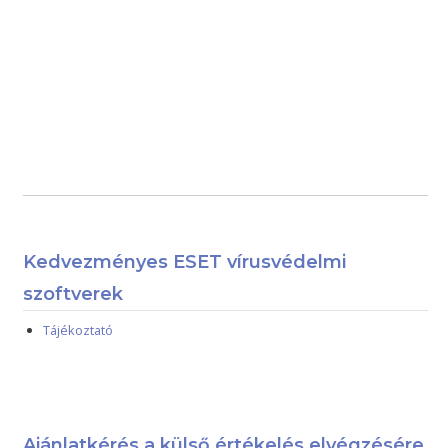
Kedvezményes ESET vírusvédelmi
szoftverek
Tájékoztató
Ajánlatkérés a külső értékelés elvégzésére