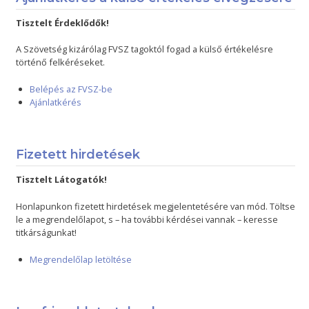
Tisztelt Érdeklődők!
A Szövetség kizárólag FVSZ tagoktól fogad a külső értékelésre
történő felkéréseket.
Belépés az FVSZ-be
Ajánlatkérés
Fizetett hirdetések
Tisztelt Látogatók!
Honlapunkon fizetett hirdetések megjelentetésére van mód. Töltse
le a megrendelőlapot, s – ha további kérdései vannak – keresse
titkárságunkat!
Megrendelőlap letöltése