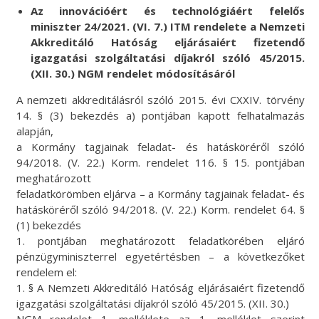
Az innovációért és technológiáért felelős
miniszter 24/2021. (VI. 7.) ITM rendelete a Nemzeti
Akkreditáló Hatóság eljárásaiért fizetendő
igazgatási szolgáltatási díjakról szóló 45/2015.
(XII. 30.) NGM rendelet módosításáról
A nemzeti akkreditálásról szóló 2015. évi CXXIV. törvény
14. § (3) bekezdés a) pontjában kapott felhatalmazás
alapján,
a Kormány tagjainak feladat- és hatásköréről szóló
94/2018. (V. 22.) Korm. rendelet 116. § 15. pontjában
meghatározott
feladatkörömben eljárva – a Kormány tagjainak feladat- és
hatásköréről szóló 94/2018. (V. 22.) Korm. rendelet 64. §
(1) bekezdés
1. pontjában meghatározott feladatkörében eljáró
pénzügyminiszterrel egyetértésben – a következőket
rendelem el:
1. § A Nemzeti Akkreditáló Hatóság eljárásaiért fizetendő
igazgatási szolgáltatási díjakról szóló 45/2015. (XII. 30.)