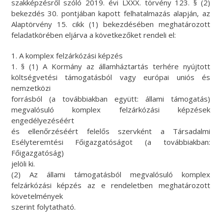
szakképzésről szóló 2019. évi LXXX. törvény 123. § (2)
bekezdés 30. pontjában kapott felhatalmazás alapján, az
Alaptörvény 15. cikk (1) bekezdésében meghatározott
feladatkörében eljárva a következőket rendeli el:
1. A komplex felzárkózási képzés
1. § (1) A Kormány az államháztartás terhére nyújtott
költségvetési támogatásból vagy európai uniós és
nemzetközi
forrásból (a továbbiakban együtt: állami támogatás)
megvalósuló komplex felzárkózási képzések
engedélyezéséért
és ellenőrzéséért felelős szervként a Társadalmi
Esélyteremtési Főigazgatóságot (a továbbiakban:
Főigazgatóság)
jelöli ki.
(2) Az állami támogatásból megvalósuló komplex
felzárkózási képzés az e rendeletben meghatározott
követelmények
szerint folytatható.