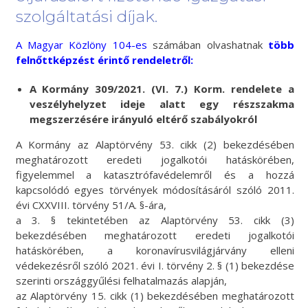
szolgáltatási díjak.
A
Magyar Közlöny 104-es
számában olvashatnak
több
felnőttképzést érintő rendeletről:
A Kormány 309/2021. (VI. 7.) Korm. rendelete a
veszélyhelyzet ideje alatt egy részszakma
megszerzésére irányuló eltérő szabályokról
A Kormány az Alaptörvény 53. cikk (2) bekezdésében
meghatározott eredeti jogalkotói hatáskörében,
figyelemmel a katasztrófavédelemről és a hozzá
kapcsolódó egyes törvények módosításáról szóló 2011.
évi CXXVIII. törvény 51/A. §-ára,
a 3. § tekintetében az Alaptörvény 53. cikk (3)
bekezdésében meghatározott eredeti jogalkotói
hatáskörében, a koronavírusvilágjárvány elleni
védekezésről szóló 2021. évi I. törvény 2. § (1) bekezdése
szerinti országgyűlési felhatalmazás alapján,
az Alaptörvény 15. cikk (1) bekezdésében meghatározott