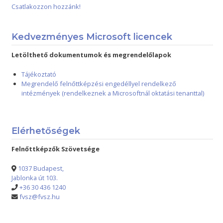
Csatlakozzon hozzánk!
Kedvezményes Microsoft licencek
Letölthető dokumentumok és megrendelőlapok
Tájékoztató
Megrendelő felnőttképzési engedéllyel rendelkező
intézmények (rendelkeznek a Microsoftnál oktatási tenanttal)
Elérhetőségek
Felnőttképzők Szövetsége
1037 Budapest,
Jablonka út 103.
+36 30 436 1240
fvsz@fvsz.hu