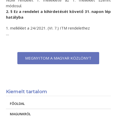
NGM rendelet 1. melléklete az 1. melléklet szerint
módosul.
2. § Ez a rendelet a kihirdetését követő 31. napon lép
hatályba
1. melléklet a 24/2021. (VI. 7.) ITM rendelethez
....
MEGNYITOM A MAGYAR KÖZLÖNYT
Kiemelt tartalom
FŐOLDAL
MAGUNKRÓL