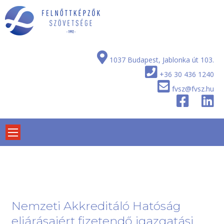
Skip
to
content
1037 Budapest, Jablonka út 103.
+36 30 436 1240
fvsz@fvsz.hu
Nemzeti Akkreditáló Hatóság
eljárásaiért fizetendő igazgatási