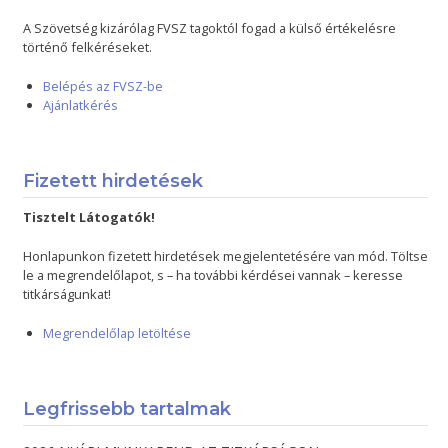
A Szövetség kizárólag FVSZ tagoktól fogad a külső értékelésre
történő felkéréseket.
Belépés az FVSZ-be
Ajánlatkérés
Fizetett hirdetések
Tisztelt Látogatók!
Honlapunkon fizetett hirdetések megjelentetésére van mód. Töltse
le a megrendelőlapot, s – ha további kérdései vannak – keresse
titkárságunkat!
Megrendelőlap letöltése
Legfrissebb tartalmak