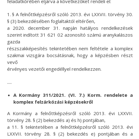
feladatkörében eljárva a következőket rendeli el:
1. § A felnőttképzésről szóló 2013. évi LXXVII. törvény 30.
§ (3) bekezdésében foglaltaktól eltérően,
a 2020. december 31. napján hatályos rendelkezések
szerint indított 31 621 02 azonosító számú aranykalászos
gazda
részszakképesítés tekintetében nem feltétele a komplex
szakmai vizsgára bocsátásnak, hogy a képzésben részt
vevő
érvényes vezetői engedéllyel rendelkezzen.
.....
A Kormány 311/2021. (VI. 7.) Korm. rendelete a
komplex felzárkózási képzésekről
A Kormány a felnőttképzésről szóló 2013. évi LXXVII.
törvény 28. § (2) bekezdés a) és h) pontjában,
a 11. § tekintetében a felnőttképzésről szóló 2013. évi
LXXVII. törvény 28. § (2) bekezdés e) pontjában és a