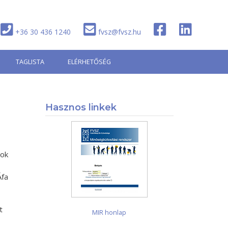
+36 30 436 1240
fvsz@fvsz.hu
TAGLISTA
ELÉRHETŐSÉG
Hasznos linkek
sok
Áfa
t
MIR honlap