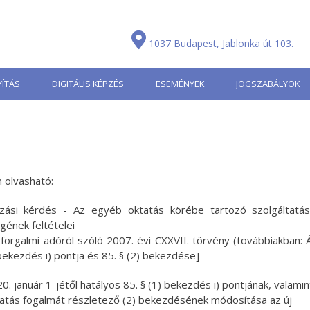
1037 Budapest, Jablonka út 103.
ÍTÁS
DIGITÁLIS KÉPZÉS
ESEMÉNYEK
JOGSZABÁLYOK
 olvasható:
zási kérdés - Az egyéb oktatás körébe tartozó szolgáltatá
ének feltételei
 forgalmi adóról szóló 2007. évi CXXVII. törvény (továbbiakban: 
) bekezdés i) pontja és 85. § (2) bekezdése]
20. január 1-jétől hatályos 85. § (1) bekezdés i) pontjának, valamin
atás fogalmát részletező (2) bekezdésének módosítása az új