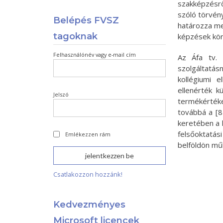
szakképzésrő
szóló törvén
Belépés FVSZ
határozza me
tagoknak
képzések kör
Felhasználónév vagy e-mail cím
Az Áfa tv. 
szolgáltatás
kollégiumi 
ellenérték 
Jelszó
termékértéke
továbbá a [
keretében a 
felsőoktatás
Emlékezzen rám
belföldön műk
Csatlakozzon hozzánk!
Kedvezményes
Microsoft licencek