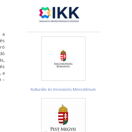
z a
 és
áró
ódó
ás,
zés
, a
n –
Kulturális és Innovációs Minisztérium