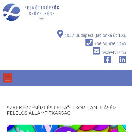
Skip
to
content
1037 Budapest, Jablonka út 103.
+36 30 436 1240
fvsz@fvsz.hu
SZAKKÉPZÉSÉRT ÉS FELNŐTTKORI TANULÁSÉRT
FELELŐS ÁLLAMTITKÁRSÁG