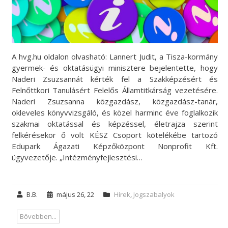
A hvg.hu oldalon olvasható: Lannert Judit, a Tisza-kormány
gyermek- és oktatásügyi minisztere bejelentette, hogy
Naderi Zsuzsannát kérték fel a Szakképzésért és
Felnőttkori Tanulásért Felelős Államtitkárság vezetésére.
Naderi Zsuzsanna közgazdász, közgazdász-tanár,
okleveles könyvvizsgáló, és közel harminc éve foglalkozik
szakmai oktatással és képzéssel, életrajza szerint
felkérésekor ő volt KÉSZ Csoport kötelékébe tartozó
Edupark Ágazati Képzőközpont Nonprofit Kft.
ügyvezetője. „Intézményfejlesztési…
B.B.
május 26, 22
Hírek
,
Jogszabalyok
Bővebben...