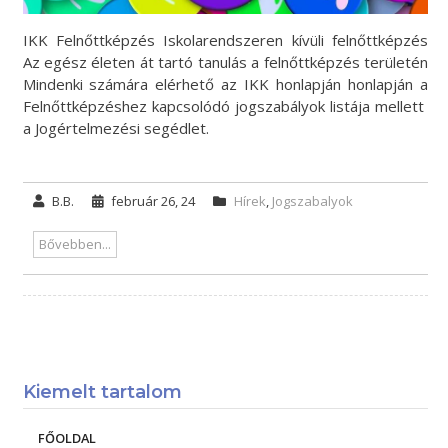
IKK Felnőttképzés Iskolarendszeren kívüli felnőttképzés
Az egész életen át tartó tanulás a felnőttképzés területén
Mindenki számára elérhető az IKK honlapján honlapján a
Felnőttképzéshez kapcsolódó jogszabályok listája mellett
a Jogértelmezési segédlet.
B.B.
február 26, 24
Hírek
,
Jogszabalyok
Bővebben...
Kiemelt tartalom
FŐOLDAL