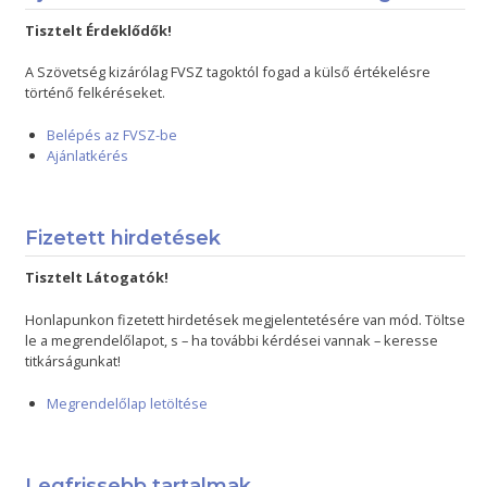
Tisztelt Érdeklődők!
A Szövetség kizárólag FVSZ tagoktól fogad a külső értékelésre
történő felkéréseket.
Belépés az FVSZ-be
Ajánlatkérés
Fizetett hirdetések
Tisztelt Látogatók!
Honlapunkon fizetett hirdetések megjelentetésére van mód. Töltse
le a megrendelőlapot, s – ha további kérdései vannak – keresse
titkárságunkat!
Megrendelőlap letöltése
Legfrissebb tartalmak