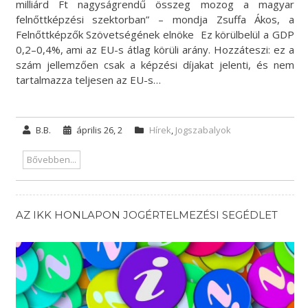
milliárd Ft nagyságrendű összeg mozog a magyar
felnőttképzési szektorban” – mondja Zsuffa Ákos, a
Felnőttképzők Szövetségének elnöke Ez körülbelül a GDP
0,2–0,4%, ami az EU-s átlag körüli arány. Hozzáteszi: ez a
szám jellemzően csak a képzési díjakat jelenti, és nem
tartalmazza teljesen az EU-s…
B.B.
április 26, 2
Hírek
,
Jogszabalyok
Bővebben...
AZ IKK HONLAPON JOGÉRTELMEZÉSI SEGÉDLET