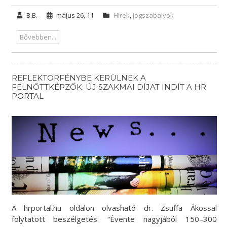
B.B.
május 26, 11
Hírek
,
Jogszabalyok
Bővebben...
REFLEKTORFÉNYBE KERÜLNEK A
FELNŐTTKÉPZŐK: ÚJ SZAKMAI DÍJAT INDÍT A HR
PORTAL
A hrportal.hu oldalon olvasható dr. Zsuffa Ákossal
folytatott beszélgetés: “Évente nagyjából 150–300