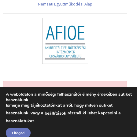
Nemzeti Együttműködési Alap
Jelenleg nincsenek események.
A weboldalon a minőségi felhasználói élmény érdekében sütiket
használunk.
Ismerje meg tájékoztatónkat arról, hogy milyen sütiket
használunk, vagy a
résznél ki lehet kapcsolni a
beállítások
használatukat.
Elfogad
© 2026 Felnőttképzők Szövetsége
|
Adatkezelési tájékoztató