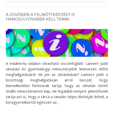
A JÖVŐBEN A FELNŐTTKÉPZÉST IS
HANGSÚLYOSABBÁ KELL TENNI
A eduline.hu oldalon olvasható összefoglaló: Lannert Judit
oktatási és gyermekügyi miniszterjelölt kinevezés előtti
meghallgatásáról. Mi jön az oktatásban? Lannert Judit a
bizottsági meghallgatásán arról beszél, hogy
kiemelkedően fontosnak tartja, hogy az oktatás ismét
önálló minisztériumot kap, de legalább ennyire jelentősnek
tartja azt is, hogy a tárca a tanulás teljes életútját lefedi, a
koragyerekkortól egészen az…