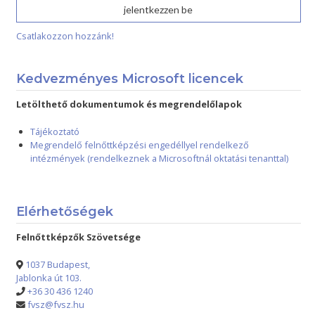
Csatlakozzon hozzánk!
Kedvezményes Microsoft licencek
Letölthető dokumentumok és megrendelőlapok
Tájékoztató
Megrendelő felnőttképzési engedéllyel rendelkező
intézmények (rendelkeznek a Microsoftnál oktatási tenanttal)
Elérhetőségek
Felnőttképzők Szövetsége
1037 Budapest,
Jablonka út 103.
+36 30 436 1240
fvsz@fvsz.hu