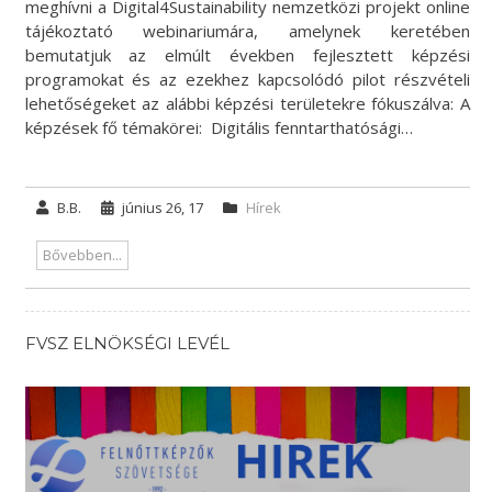
meghívni a Digital4Sustainability nemzetközi projekt online
tájékoztató webinariumára, amelynek keretében
bemutatjuk az elmúlt években fejlesztett képzési
programokat és az ezekhez kapcsolódó pilot részvételi
lehetőségeket az alábbi képzési területekre fókuszálva: A
képzések fő témakörei: Digitális fenntarthatósági…
B.B.
június 26, 17
Hírek
Bővebben...
FVSZ ELNÖKSÉGI LEVÉL