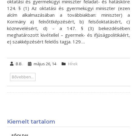
oktatási és gyermekügyi miniszter feladat- és hatásköre
124. § (1) Az oktatási és gyermekügyi miniszter (ezen
alcím alkalmazásában a továbbiakban: miniszter) a
Kormány a) felnőttképzésért, b) felsőoktatásért, c)
köznevelésért, d) – a 147. § (3) bekezdésében
meghatározott kivétellel – gyermek- és ifjúságpolitikáért,
e) szakképzésért felelős tagja. 129….
B.B.
május 26, 14
Hírek
Bővebben...
Kiemelt tartalom
FŐOLDAL