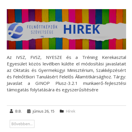
Az IVSZ, FVSZ, NYESZE és a Tréning Kerekasztal
Egyesület közös levélben küldte el módosítási javaslatait
az Oktatás és Gyermekügyi Minisztérium, Szakképzésért
és Felnőttkori Tanulásért Felelős Államtitkársághoz. Tárgy:
Javaslat a GINOP Plusz-3.2.1 munkaerő-fejlesztési
támogatás folytatására és egyszerűsítésére
B.B.
június 26, 15
Hírek
Bővebben...