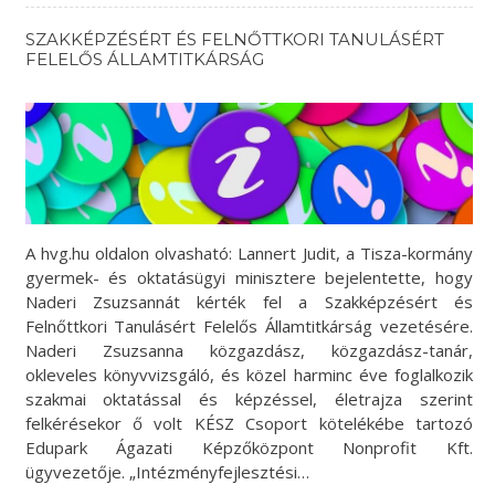
SZAKKÉPZÉSÉRT ÉS FELNŐTTKORI TANULÁSÉRT
FELELŐS ÁLLAMTITKÁRSÁG
A hvg.hu oldalon olvasható: Lannert Judit, a Tisza-kormány
gyermek- és oktatásügyi minisztere bejelentette, hogy
Naderi Zsuzsannát kérték fel a Szakképzésért és
Felnőttkori Tanulásért Felelős Államtitkárság vezetésére.
Naderi Zsuzsanna közgazdász, közgazdász-tanár,
okleveles könyvvizsgáló, és közel harminc éve foglalkozik
szakmai oktatással és képzéssel, életrajza szerint
felkérésekor ő volt KÉSZ Csoport kötelékébe tartozó
Edupark Ágazati Képzőközpont Nonprofit Kft.
ügyvezetője. „Intézményfejlesztési…