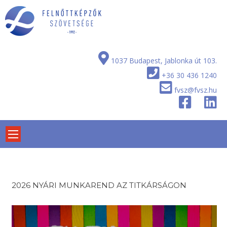
Skip
to
content
1037 Budapest, Jablonka út 103.
+36 30 436 1240
fvsz@fvsz.hu
2026 NYÁRI MUNKAREND AZ TITKÁRSÁGON