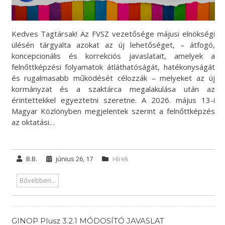
Kedves Tagtársak! Az FVSZ vezetősége májusi elnökségi
ülésén tárgyalta azokat az új lehetőséget, – átfogó,
koncepcionális és korrekciós javaslatait, amelyek a
felnőttképzési folyamatok átláthatóságát, hatékonyságát
és rugalmasabb működését célozzák – melyeket az új
kormányzat és a szaktárca megalakulása után az
érintettekkel egyeztetni szeretne. A 2026. május 13-i
Magyar Közlönyben megjelentek szerint a felnőttképzés
az oktatási…
B.B.
június 26, 17
Hírek
Bővebben...
GINOP Plusz 3.2.1 MÓDOSÍTÓ JAVASLAT