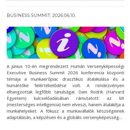
BUSINESS SUMMIT: 2026.06.10.
A június 10-én megrendezett Humán Versenyképességi
Executive Business Summit 2026 konferencia központi
témája a munkaerőpiac drasztikus átalakulása és a
humántőke felértékelődése volt. A rendezvényen
elhangzottak legfőbb tanulságai: Dani Rodrik (Harvard
Egyetem) kulcselőadásában rámutatott: az MI
(mesterséges intelligencia) nem elveszi, hanem átalakítja a
munkahelyeket. A fókusz a munkavállalók készségeinek
adaptálásán, a képzésen és a globális versenyképesség…