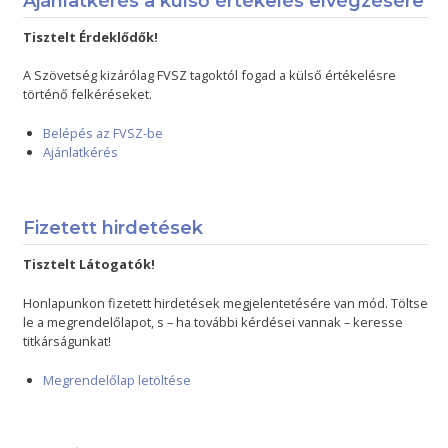
Ajánlatkérés a külső értékelés elvégzésére
Tisztelt Érdeklődők!
A Szövetség kizárólag FVSZ tagoktól fogad a külső értékelésre
történő felkéréseket.
Belépés az FVSZ-be
Ajánlatkérés
Fizetett hirdetések
Tisztelt Látogatók!
Honlapunkon fizetett hirdetések megjelentetésére van mód. Töltse
le a megrendelőlapot, s – ha további kérdései vannak – keresse
titkárságunkat!
Megrendelőlap letöltése