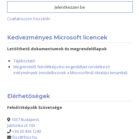
Csatlakozzon hozzánk!
Kedvezményes Microsoft licencek
Letölthető dokumentumok és megrendelőlapok
Tájékoztató
Megrendelő felnőttképzési engedéllyel rendelkező
intézmények (rendelkeznek a Microsoftnál oktatási tenanttal)
Elérhetőségek
Felnőttképzők Szövetsége
1037 Budapest,
Jablonka út 103.
+36 30 436 1240
fvsz@fvsz.hu