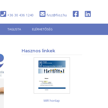
+36 30 436 1240
fvsz@fvsz.hu
TAGLISTA
ELÉRHETŐSÉG
Hasznos linkek
MIR honlap