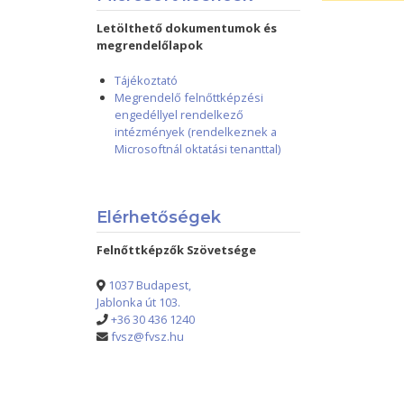
Letölthető dokumentumok és
megrendelőlapok
Tájékoztató
Megrendelő felnőttképzési
engedéllyel rendelkező
intézmények (rendelkeznek a
Microsoftnál oktatási tenanttal)
Elérhetőségek
Felnőttképzők Szövetsége
1037 Budapest,
Jablonka út 103.
+36 30 436 1240
fvsz@fvsz.hu