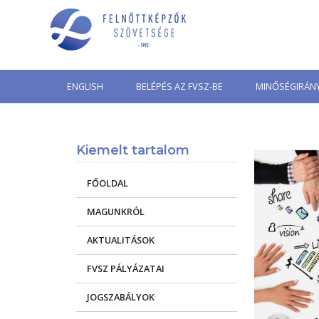
Skip
to
content
ENGLISH
BELÉPÉS AZ FVSZ-BE
MINŐSÉGIRÁNY
Kiemelt tartalom
FŐOLDAL
MAGUNKRÓL
AKTUALITÁSOK
FVSZ PÁLYÁZATAI
JOGSZABÁLYOK