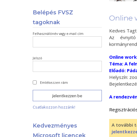
Belépés FVSZ
Online w
tagoknak
Kedves Tagt
Felhasználónév vagy e-mail cím
Az évnyitó
kormányrende
Online work
Jelszó
Téma: A fel
Előadó: Pád
Helyszín: zo
Emlékezzen rám
Bejelentkezé
A rendezvén
Csatlakozzon hozzánk!
Regisztrációs
A további t
Kedvezményes
jelentkezz
Microsoft licencek