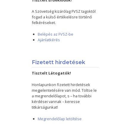
Tisztelt Érdeklődők!
A Szövetség kizárólag FVSZ tagoktól
fogad a külső értékelésre történő
felkéréseket.
Belépés az FVSZ-be
Ajánlatkérés
Fizetett hirdetések
Tisztelt Látogatók!
Honlapunkon fizetett hirdetések
megjelentetésére van mód. Töltse le
a megrendelőlapot, s – ha további
kérdései vannak – keresse
titkárságunkat!
Megrendelőlap letöltése