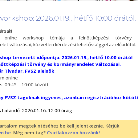
orkshop: 2026.01.19., hétfő 10:00 órától.
ársak!
 online workshop témája a felnőttképzési törvény 
let változásai, közvetlen kérdezési lehetősséggel az előadótól.
shop tervezett időpontja: 2026.01.19., hétfő 10:00 órától
nőttképzési törvény és kormányrendelet változásai.
ár Tivadar, FVSZ alelnök
om online
s: 09:45 – 10:00 között
y FVSZ tagoknak ingyenes, azonban regisztrációhoz kötött
 határidő: 2026.01.16. 12:00 óráig
artalom megtekintéséhez be kell jelentkeznie. Kérjük
en be
. Még nem tag?
Csatlakozzon hozzánk!