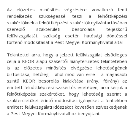
Az előzetes minősítés végzésére vonatkozó fenti
rendelkezés szükségessé teszi a felnőttképzési
szakértőknek a felnőttképzési szakértők nyilvántartásában
szereplő szakterületi besorolása teljeskörű
felülvizsgálatát, szükség esetén hatósági döntéssel
történő módosítását a Pest Megyei Kormányhivatal által.
Tekintettel arra, hogy a jelzett felülvizsgálat elsődleges
célja a KEOR alapú szakértői hiányterületek tekintetében
is az előzetes minősítés elvégzése lehetőségének
biztosítása, illetőleg - ahol mód van erre - a magasabb
szintű KEOR besorolás kialakítása (irány, főirány) az
érintett felnőttképzési szakértők esetében, arra kérjük a
felnőttképzési szakértőket, hogy lehetőség szerint a
szakterületüket érintő módosítási igényüket a fentiekben
említett felülvizsgálati időszakot követően szíveskedjenek
a Pest Megyei Kormányhivatalhoz benyújtani.