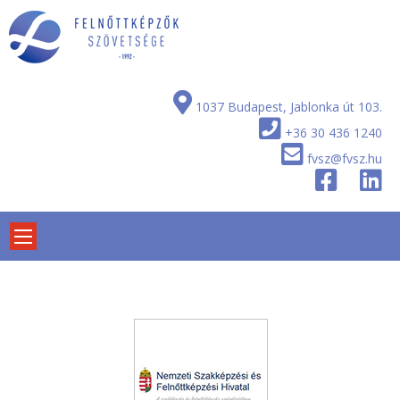
Skip
to
content
1037 Budapest, Jablonka út 103.
+36 30 436 1240
fvsz@fvsz.hu