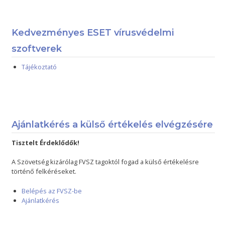
Kedvezményes ESET vírusvédelmi
szoftverek
Tájékoztató
Ajánlatkérés a külső értékelés elvégzésére
Tisztelt Érdeklődők!
A Szövetség kizárólag FVSZ tagoktól fogad a külső értékelésre
történő felkéréseket.
Belépés az FVSZ-be
Ajánlatkérés