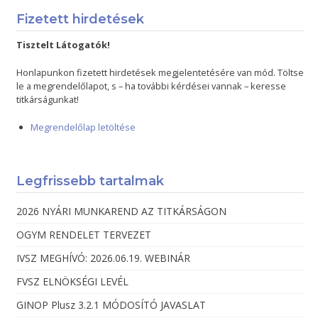
Fizetett hirdetések
Tisztelt Látogatók!
Honlapunkon fizetett hirdetések megjelentetésére van mód. Töltse
le a megrendelőlapot, s – ha további kérdései vannak – keresse
titkárságunkat!
Megrendelőlap letöltése
Legfrissebb tartalmak
2026 NYÁRI MUNKAREND AZ TITKÁRSÁGON
OGYM RENDELET TERVEZET
IVSZ MEGHÍVÓ: 2026.06.19. WEBINÁR
FVSZ ELNÖKSÉGI LEVÉL
GINOP Plusz 3.2.1 MÓDOSÍTÓ JAVASLAT