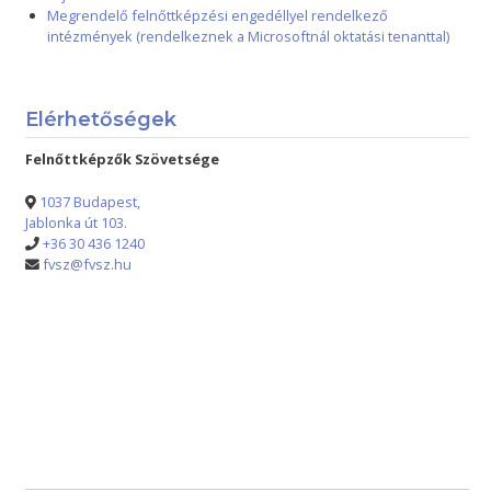
Megrendelő felnőttképzési engedéllyel rendelkező
intézmények (rendelkeznek a Microsoftnál oktatási tenanttal)
Elérhetőségek
Felnőttképzők Szövetsége
1037 Budapest,
Jablonka út 103.
+36 30 436 1240
fvsz@fvsz.hu