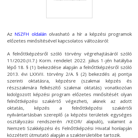
Az
NSZFH oldalán
olvasható a hír a képzési programok
előzetes minősítésével kapcsolatos változásról:
A felnőttképzésről szóló törvény végrehajtásáról szóló
11/2020.(II.7.) Korm. rendelet 2022. július 1-jén hatályba
lépő 18. § (1) bekezdése alapján a felnőttképzésről szóló
2013. évi LXXVII. törvény 2/A. § (2) bekezdés a) pontja
szerinti oktatásra, képzésre (szakmai képzés és
részszakmára felkészítő szakmai oktatás) vonatkozóan
kidolgozott képzési program előzetes minősítését olyan
felnőttképzési szakértő végezheti, akinek az adott
oktatás, képzés a felnőttképzési szakértői
nyilvántartásban szereplő (a képzési területek egységes
osztályozási rendszerén /KEOR/ alapuló), valamint a
Nemzeti Szakképzési és Felnőttképzési Hivatal honlapján
közzétett útmutató alapján a szakterületébe tartozik.