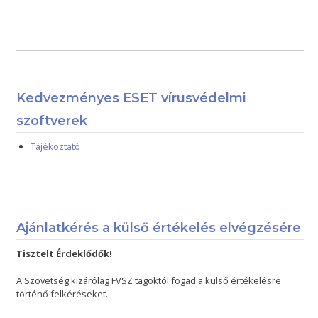
Kedvezményes ESET vírusvédelmi
szoftverek
Tájékoztató
Ajánlatkérés a külső értékelés elvégzésére
Tisztelt Érdeklődők!
A Szövetség kizárólag FVSZ tagoktól fogad a külső értékelésre
történő felkéréseket.