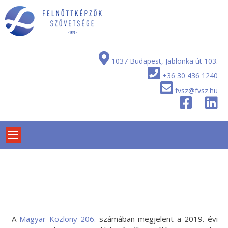
Skip
to
content
1037 Budapest, Jablonka út 103.
+36 30 436 1240
fvsz@fvsz.hu
A
Magyar Közlöny 206.
számában megjelent a 2019. évi