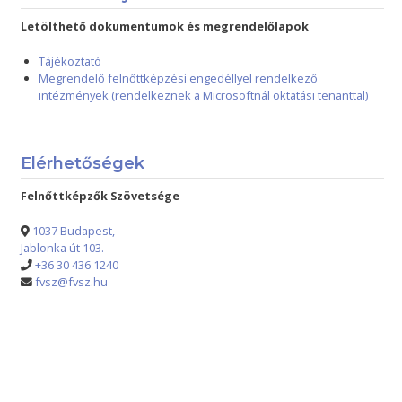
Letölthető dokumentumok és megrendelőlapok
Tájékoztató
Megrendelő felnőttképzési engedéllyel rendelkező
intézmények (rendelkeznek a Microsoftnál oktatási tenanttal)
Elérhetőségek
Felnőttképzők Szövetsége
1037 Budapest,
Jablonka út 103.
+36 30 436 1240
fvsz@fvsz.hu