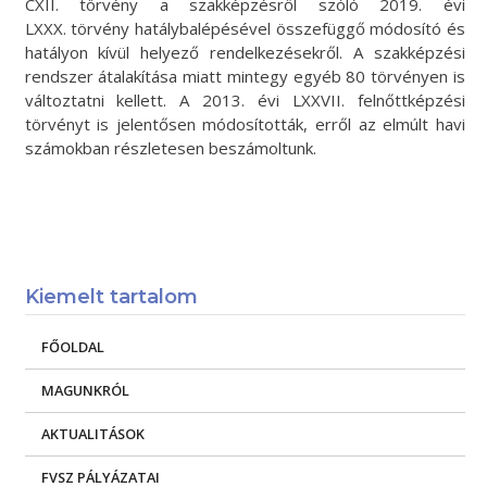
CXII. törvény a szakképzésről szóló 2019. évi
LXXX. törvény hatálybalépésével összefüggő módosító és
hatályon kívül helyező rendelkezésekről. A szakképzési
rendszer átalakítása miatt mintegy egyéb 80 törvényen is
változtatni kellett. A 2013. évi LXXVII. felnőttképzési
törvényt is jelentősen módosították, erről az elmúlt havi
számokban részletesen beszámoltunk.
Kiemelt tartalom
FŐOLDAL
MAGUNKRÓL
AKTUALITÁSOK
FVSZ PÁLYÁZATAI