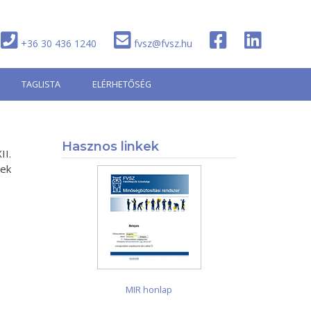
+36 30 436 1240
fvsz@fvsz.hu
TAGLISTA
ELÉRHETŐSÉG
Hasznos linkek
II.
tek
MIR honlap