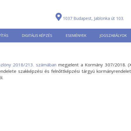
1037 Budapest, Jablonka út 103.
ÍTÁS
DIGITÁLIS KÉPZÉS
ESEMÉNYEK
JOGSZABÁLYOK
zlöny 2018/213. számában
megjelent a Kormány 307/2018. (X
ndelete szakképzési és felnőttképzési tárgyú kormányrendele
l.