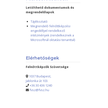
Letölthető dokumentumok és
megrendelőlapok
Tájékoztató
Megrendelő felnőttképzési
engedéllyel rendelkező
intézmények (rendelkeznek a
Microsoftnál oktatási tenanttal)
Elérhetőségek
Felnőttképzők Szövetsége
1037 Budapest,
Jablonka út 103.
+36 30 436 1240
fvsz@fvsz.hu