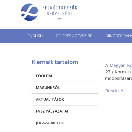
Skip
to
content
ENGLISH
BELÉPÉS AZ FVSZ-BE
MINŐSÉGIRÁNY
Kiemelt tartalom
A
Magyar Kö
27.) Korm. re
FŐOLDAL
módosításáró
MAGUNKRÓL
Rendelet
AKTUALITÁSOK
FVSZ PÁLYÁZATAI
JOGSZABÁLYOK