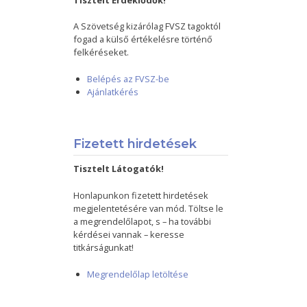
Tisztelt Érdeklődők!
A Szövetség kizárólag FVSZ tagoktól
fogad a külső értékelésre történő
felkéréseket.
Belépés az FVSZ-be
Ajánlatkérés
Fizetett hirdetések
Tisztelt Látogatók!
Honlapunkon fizetett hirdetések
megjelentetésére van mód. Töltse le
a megrendelőlapot, s – ha további
kérdései vannak – keresse
titkárságunkat!
Megrendelőlap letöltése