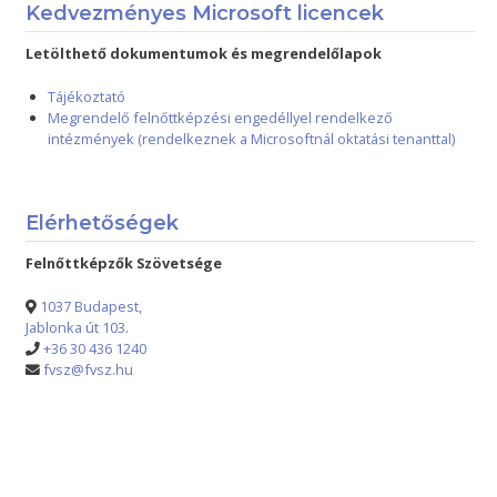
Kedvezményes Microsoft licencek
Letölthető dokumentumok és megrendelőlapok
Tájékoztató
Megrendelő felnőttképzési engedéllyel rendelkező
intézmények (rendelkeznek a Microsoftnál oktatási tenanttal)
Elérhetőségek
Felnőttképzők Szövetsége
1037 Budapest,
Jablonka út 103.
+36 30 436 1240
fvsz@fvsz.hu