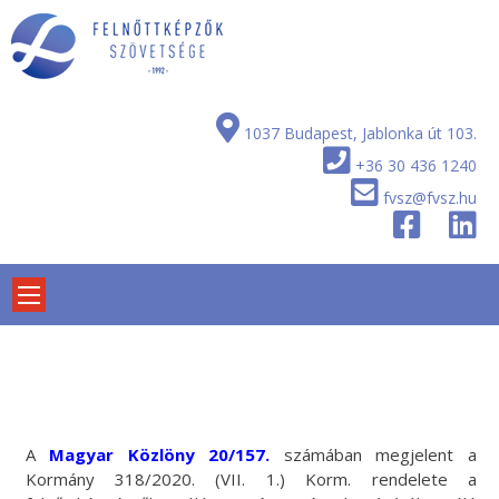
Skip
to
content
1037 Budapest, Jablonka út 103.
+36 30 436 1240
fvsz@fvsz.hu
A
Magyar Közlöny 20/157.
számában megjelent a
Kormány 318/2020. (VII. 1.) Korm. rendelete a