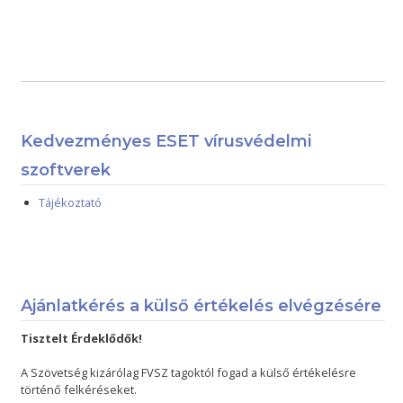
Kedvezményes ESET vírusvédelmi
szoftverek
Tájékoztató
Ajánlatkérés a külső értékelés elvégzésére
Tisztelt Érdeklődők!
A Szövetség kizárólag FVSZ tagoktól fogad a külső értékelésre
történő felkéréseket.