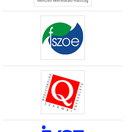
Nemzeti Akkreditáló Hatóság