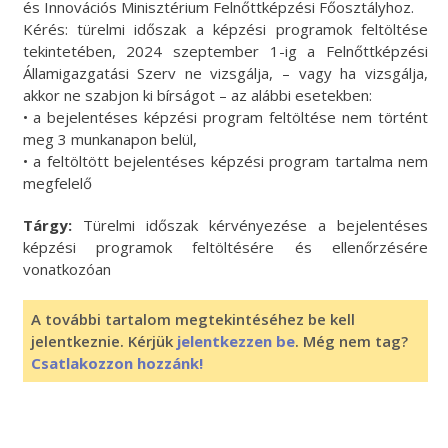
és Innovációs Minisztérium Felnőttképzési Főosztályhoz.
Kérés: türelmi időszak a képzési programok feltöltése
tekintetében, 2024 szeptember 1-ig a Felnőttképzési
Államigazgatási Szerv ne vizsgálja, – vagy ha vizsgálja,
akkor ne szabjon ki bírságot – az alábbi esetekben:
• a bejelentéses képzési program feltöltése nem történt
meg 3 munkanapon belül,
• a feltöltött bejelentéses képzési program tartalma nem
megfelelő
Tárgy:
Türelmi időszak kérvényezése a bejelentéses
képzési programok feltöltésére és ellenőrzésére
vonatkozóan
A további tartalom megtekintéséhez be kell
jelentkeznie. Kérjük
jelentkezzen be
. Még nem tag?
Csatlakozzon hozzánk!