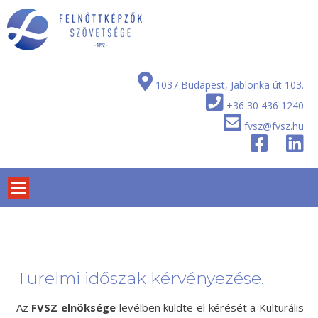
Skip
to
content
1037 Budapest, Jablonka út 103.
+36 30 436 1240
fvsz@fvsz.hu
Türelmi időszak kérvényezése.
Az
FVSZ elnöksége
levélben küldte el kérését a Kulturális