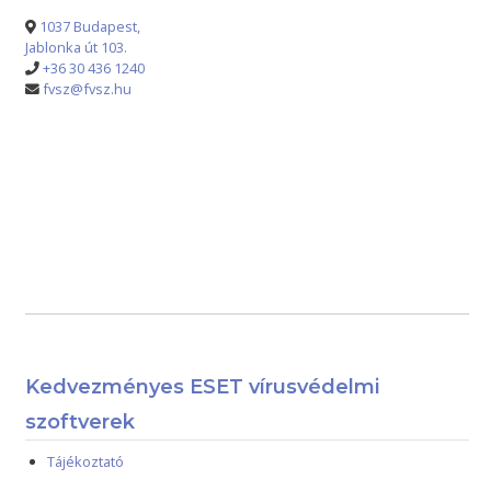
1037 Budapest,
Jablonka út 103.
+36 30 436 1240
fvsz@fvsz.hu
Kedvezményes ESET vírusvédelmi
szoftverek
Tájékoztató