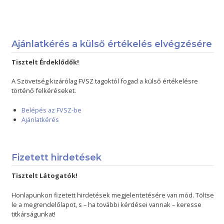
Ajánlatkérés a külső értékelés elvégzésére
Tisztelt Érdeklődők!
A Szövetség kizárólag FVSZ tagoktól fogad a külső értékelésre
történő felkéréseket.
Belépés az FVSZ-be
Ajánlatkérés
Fizetett hirdetések
Tisztelt Látogatók!
Honlapunkon fizetett hirdetések megjelentetésére van mód. Töltse
le a megrendelőlapot, s – ha további kérdései vannak – keresse
titkárságunkat!