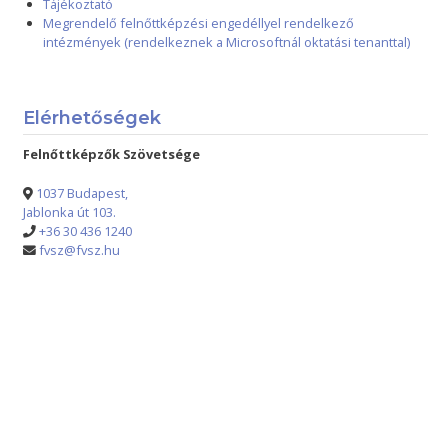
Tájékoztató
Megrendelő felnőttképzési engedéllyel rendelkező
intézmények (rendelkeznek a Microsoftnál oktatási tenanttal)
Elérhetőségek
Felnőttképzők Szövetsége
1037 Budapest,
Jablonka út 103.
+36 30 436 1240
fvsz@fvsz.hu