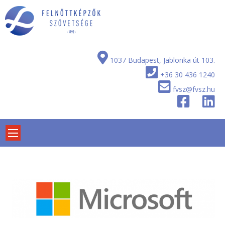
Skip
to
content
1037 Budapest, Jablonka út 103.
+36 30 436 1240
fvsz@fvsz.hu