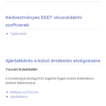
Kedvezményes ESET vírusvédelmi
szoftverek
Tájékoztató
Ajánlatkérés a külső értékelés elvégzésére
Tisztelt Érdeklődők!
A Szövetség kizárólag FVSZ tagoktól fogad a külső értékelésre
történő felkéréseket.
Belépés az FVSZ-be
Ajánlatkérés