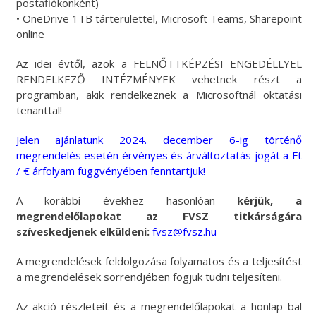
postafiókonként)
• OneDrive 1TB tárterülettel, Microsoft Teams, Sharepoint
online
Az idei évtől, azok a FELNŐTTKÉPZÉSI ENGEDÉLLYEL
RENDELKEZŐ INTÉZMÉNYEK vehetnek részt a
programban, akik rendelkeznek a Microsoftnál oktatási
tenanttal!
Jelen ajánlatunk 2024. december 6-ig történő
megrendelés esetén érvényes és árváltoztatás jogát a Ft
/ € árfolyam függvényében fenntartjuk!
A korábbi évekhez hasonlóan
kérjük,
a
megrendelőlapokat az
FVSZ titkárságára
szíveskedjenek elküldeni:
fvsz@fvsz.hu
A megrendelések feldolgozása folyamatos és a teljesítést
a megrendelések sorrendjében fogjuk tudni teljesíteni.
Az akció részleteit és a megrendelőlapokat a honlap bal