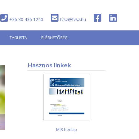
+36 30 436 1240
fvsz@fvsz.hu
TAGLISTA
ELÉRHETŐSÉG
Hasznos linkek
MIR honlap