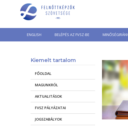
Skip
to
content
ENGLISH
BELÉPÉS AZ FVSZ-BE
MINŐSÉGIRÁNY
Kiemelt tartalom
FŐOLDAL
MAGUNKRÓL
AKTUALITÁSOK
FVSZ PÁLYÁZATAI
JOGSZABÁLYOK