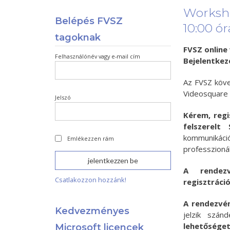
Workshop
Belépés FVSZ
10:00 ór
tagoknak
FVSZ online
Felhasználónév vagy e-mail cím
Bejelentkezé
Az FVSZ köv
Videosquare 
Jelszó
Kérem, regi
felszerelt
kommunikác
Emlékezzen rám
professzioná
A rendezv
Csatlakozzon hozzánk!
regisztráci
A rendezvé
Kedvezményes
jelzik szán
lehetőséget
Microsoft licencek