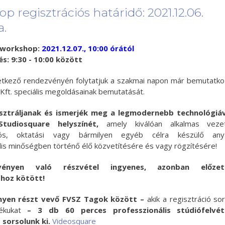
 regisztrációs határidő: 2021.12.06.
a.
 workshop:
2021.12.07., 10:00 órától
s: 9:30 - 10:00 között
etkező rendezvényén folytatjuk a szakmai napon már bemutatk
Kft. speciális megoldásainak bemutatását.
sztráljanak és ismerjék meg a legmodernebb technológiá
 Studiosquare helyszínét,
amely kiválóan alkalmas veze
iós, oktatási vagy bármilyen egyéb célra készülő any
lis minőségben történő élő közvetítésére és vagy rögzítésére!
ényen való részvétel ingyenes, azonban előzet
óhoz kötött!
nyen részt vevő FVSZ Tagok között –
akik a regisztráció so
dékukat
– 3 db 60 perces professzionális stúdiófelvéte
 sorsolunk ki.
Videosquare