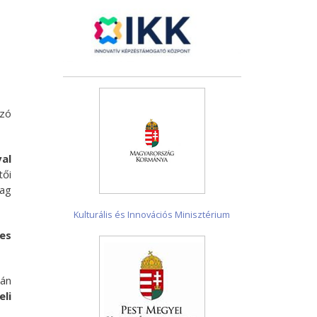
ozó
val
tői
ag
Kulturális és Innovációs Minisztérium
es
rán
li