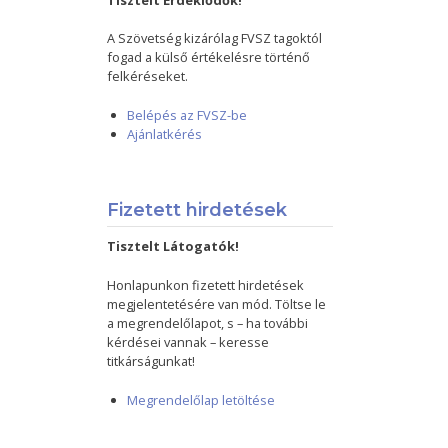
Tisztelt Érdeklődők!
A Szövetség kizárólag FVSZ tagoktól
fogad a külső értékelésre történő
felkéréseket.
Belépés az FVSZ-be
Ajánlatkérés
Fizetett hirdetések
Tisztelt Látogatók!
Honlapunkon fizetett hirdetések
megjelentetésére van mód. Töltse le
a megrendelőlapot, s – ha további
kérdései vannak – keresse
titkárságunkat!
Megrendelőlap letöltése