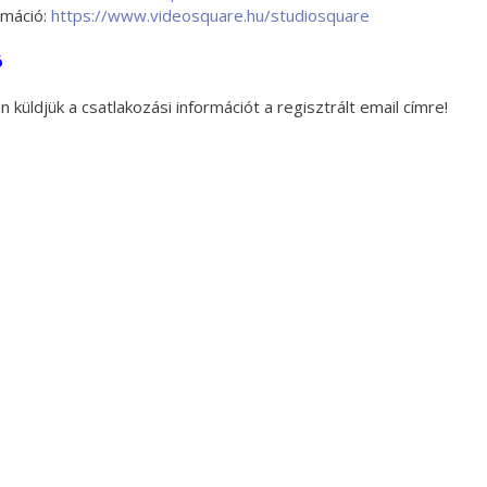
rmáció:
https://www.videosquare.hu/studiosquare
ó
 küldjük a csatlakozási információt a regisztrált email címre!