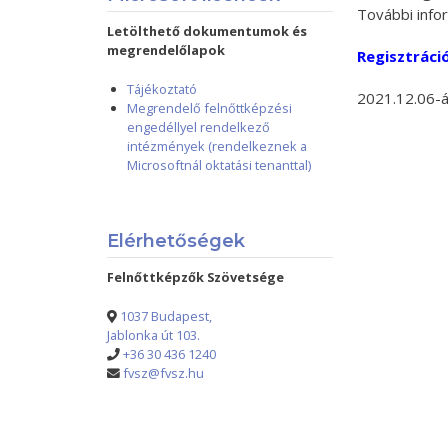
További info
Letölthető dokumentumok és
megrendelőlapok
Regisztráci
Tájékoztató
2021.12.06-án
Megrendelő felnőttképzési
engedéllyel rendelkező
intézmények (rendelkeznek a
Microsoftnál oktatási tenanttal)
Elérhetőségek
Felnőttképzők Szövetsége
1037 Budapest,
Jablonka út 103.
+36 30 436 1240
fvsz@fvsz.hu