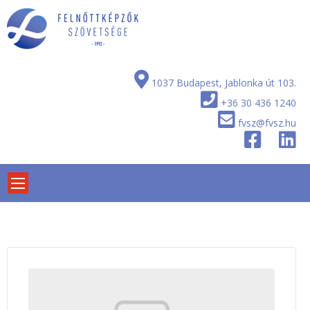
Skip
to
content
1037 Budapest, Jablonka út 103.
+36 30 436 1240
fvsz@fvsz.hu