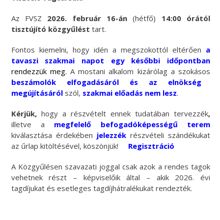
Az FVSZ
2026. február 16-án
(hétfő)
14:00 órától
tisztújító közgyűlést
tart.
Fontos kiemelni, hogy idén a megszokottól eltérően
a
tavaszi szakmai napot egy későbbi időpontban
rendezzük
meg
.
A mostani alkalom kizárólag a szokásos
beszámolók elfogadásáról és az elnökség
megújításáról
szól,
szakmai előadás nem lesz
.
Kérjük,
hogy a részvételt ennek tudatában tervezzék
,
illetve a
megfelelő befogadóképességű terem
kiválasztása érdekében
jelezzék
részvételi szándékukat
az űrlap kitöltésével, köszönjük!
Regisztráció
A Közgyűlésen szavazati joggal csak azok a rendes tagok
vehetnek részt – képviselőik által – akik 2026. évi
tagdíjukat és esetleges tagdíjhátralékukat rendezték.