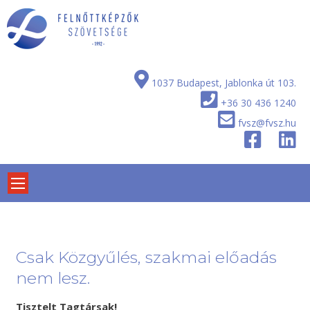
Skip
to
content
1037 Budapest, Jablonka út 103.
+36 30 436 1240
fvsz@fvsz.hu
Csak Közgyűlés, szakmai előadás
nem lesz.
Tisztelt Tagtársak!