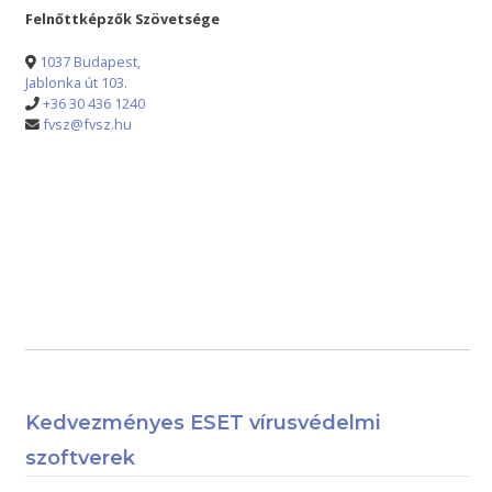
Felnőttképzők Szövetsége
1037 Budapest,
Jablonka út 103.
+36 30 436 1240
fvsz@fvsz.hu
Kedvezményes ESET vírusvédelmi
szoftverek