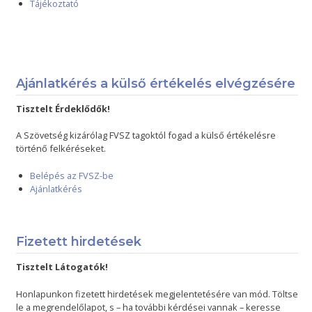
Tájékoztató
Ajánlatkérés a külső értékelés elvégzésére
Tisztelt Érdeklődők!
A Szövetség kizárólag FVSZ tagoktól fogad a külső értékelésre
történő felkéréseket.
Belépés az FVSZ-be
Ajánlatkérés
Fizetett hirdetések
Tisztelt Látogatók!
Honlapunkon fizetett hirdetések megjelentetésére van mód. Töltse
le a megrendelőlapot, s – ha további kérdései vannak – keresse