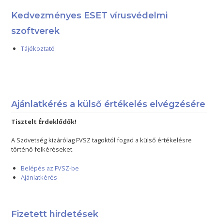
Kedvezményes ESET vírusvédelmi
szoftverek
Tájékoztató
Ajánlatkérés a külső értékelés elvégzésére
Tisztelt Érdeklődők!
A Szövetség kizárólag FVSZ tagoktól fogad a külső értékelésre
történő felkéréseket.
Belépés az FVSZ-be
Ajánlatkérés
Fizetett hirdetések