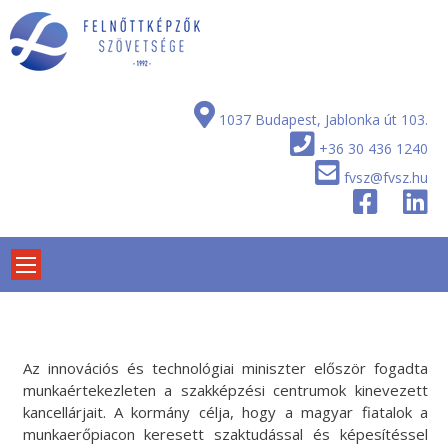
Skip
to
content
1037 Budapest, Jablonka út 103.
+36 30 436 1240
fvsz@fvsz.hu
Az innovációs és technológiai miniszter először fogadta
munkaértekezleten a szakképzési centrumok kinevezett
kancellárjait. A kormány célja, hogy a magyar fiatalok a
munkaerőpiacon keresett szaktudással és képesítéssel