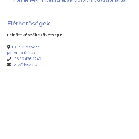
intézmények (rendelkeznek a Microsoftnál oktatási tenanttal)
Elérhetőségek
Felnőttképzők Szövetsége
1037 Budapest,
Jablonka út 103.
+36 30 436 1240
fvsz@fvsz.hu