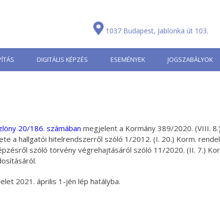
1037 Budapest, Jablonka út 103.
ÍTÁS
DIGITÁLIS KÉPZÉS
ESEMÉNYEK
JOGSZABÁLYOK
zlöny 20/186. számában
megjelent a Kormány 389/2020. (VIII. 8.
te a hallgatói hitelrendszerről szóló 1/2012. (I. 20.) Korm. rende
épzésről szóló törvény végrehajtásáról szóló 11/2020. (II. 7.) Ko
osításáról.
elet 2021. április 1-jén lép hatályba.