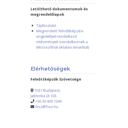
Letölthető dokumentumok és
megrendelőlapok
Tájékoztató
Megrendelő felnőttképzési
engedéllyel rendelkező
intézmények (rendelkeznek a
Microsoftnál oktatási tenanttal)
Elérhetőségek
Felnőttképzők Szövetsége
1037 Budapest,
Jablonka út 103.
+36 30 436 1240
fvsz@fvsz.hu