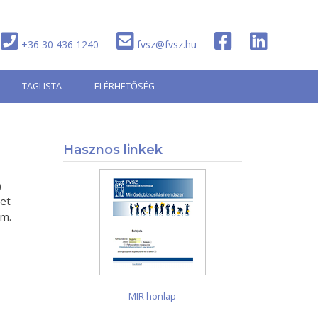
+36 30 436 1240
fvsz@fvsz.hu
TAGLISTA
ELÉRHETŐSÉG
Hasznos linkek
)
let
rm.
MIR honlap