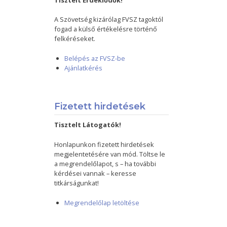
Tisztelt Érdeklődők!
A Szövetség kizárólag FVSZ tagoktól
fogad a külső értékelésre történő
felkéréseket.
Belépés az FVSZ-be
Ajánlatkérés
Fizetett hirdetések
Tisztelt Látogatók!
Honlapunkon fizetett hirdetések
megjelentetésére van mód. Töltse le
a megrendelőlapot, s – ha további
kérdései vannak – keresse
titkárságunkat!
Megrendelőlap letöltése