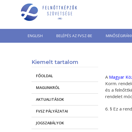
Skip
to
content
ENGLISH
BELÉPÉS AZ FVSZ-BE
MINŐSÉGIRÁNY
Kiemelt tartalom
FŐOLDAL
A
Magyar Kö
Korm. rendele
MAGUNKRÓL
és a felnőttk
rendelet mód
AKTUALITÁSOK
6. § Ez a rend
FVSZ PÁLYÁZATAI
JOGSZABÁLYOK