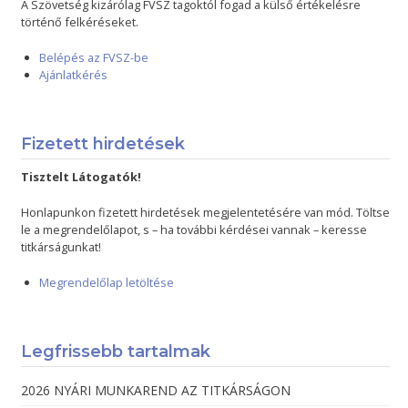
A Szövetség kizárólag FVSZ tagoktól fogad a külső értékelésre
történő felkéréseket.
Belépés az FVSZ-be
Ajánlatkérés
Fizetett hirdetések
Tisztelt Látogatók!
Honlapunkon fizetett hirdetések megjelentetésére van mód. Töltse
le a megrendelőlapot, s – ha további kérdései vannak – keresse
titkárságunkat!
Megrendelőlap letöltése
Legfrissebb tartalmak
2026 NYÁRI MUNKAREND AZ TITKÁRSÁGON