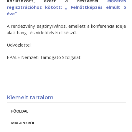
korlátozott, ezért a részvétel
előzetes
regisztrációhoz kötött:
„ Felnőttképzés elmúlt 5
éve”
A rendezvény sajtónyilvános, emellett a konferencia ideje
alatt hang- és videófelvétel készül.
Üdvözlettel:
EPALE Nemzeti Támogató Szolgálat
Kiemelt tartalom
FŐOLDAL
MAGUNKRÓL