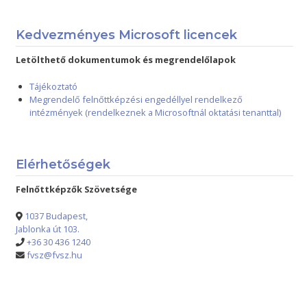
Kedvezményes Microsoft licencek
Letölthető dokumentumok és megrendelőlapok
Tájékoztató
Megrendelő felnőttképzési engedéllyel rendelkező
intézmények (rendelkeznek a Microsoftnál oktatási tenanttal)
Elérhetőségek
Felnőttképzők Szövetsége
1037 Budapest,
Jablonka út 103.
+36 30 436 1240
fvsz@fvsz.hu