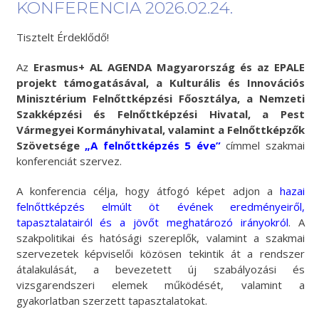
KONFERENCIA 2026.02.24.
Tisztelt Érdeklődő!
Az
Erasmus+ AL AGENDA Magyarország és az EPALE
projekt támogatásával, a Kulturális és Innovációs
Minisztérium Felnőttképzési Főosztálya, a Nemzeti
Szakképzési és Felnőttképzési Hivatal, a Pest
Vármegyei Kormányhivatal, valamint a Felnőttképzők
Szövetsége
„A felnőttképzés 5 éve”
címmel szakmai
konferenciát szervez.
A konferencia célja, hogy átfogó képet adjon a
hazai
felnőttképzés elmúlt öt évének eredményeiről,
tapasztalatairól és a jövőt meghatározó irányokról
. A
szakpolitikai és hatósági szereplők, valamint a szakmai
szervezetek képviselői közösen tekintik át a rendszer
átalakulását, a bevezetett új szabályozási és
vizsgarendszeri elemek működését, valamint a
gyakorlatban szerzett tapasztalatokat.