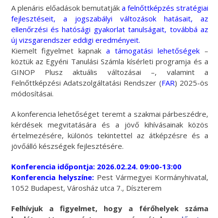
A plenáris előadások bemutatják
a felnőttképzés stratégiai
fejlesztéseit, a jogszabályi változások hatásait, az
ellenőrzési és hatósági gyakorlat tanulságait, továbbá az
új vizsgarendszer eddigi eredményeit.
Kiemelt figyelmet kapnak
a támogatási lehetőségek
–
köztük az Egyéni Tanulási Számla kísérleti programja és a
GINOP Plusz aktuális változásai –, valamint a
Felnőttképzési Adatszolgáltatási Rendszer (
FAR
) 2025-ös
módosításai.
A konferencia lehetőséget teremt a szakmai párbeszédre,
kérdések megvitatására és a jövő kihívásainak közös
értelmezésére, különös tekintettel az átképzésre és a
jövőálló készségek fejlesztésére.
Konferencia időpontja: 2026.02.24. 09:00-13:00
Konferencia helyszíne:
Pest Vármegyei Kormányhivatal,
1052 Budapest, Városház utca 7., Díszterem
Felhívjuk a figyelmet, hogy a férőhelyek száma