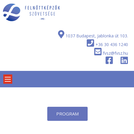
Skip
to
content
1037 Budapest, Jablonka út 103.
+36 30 436 1240
fvsz@fvsz.hu
PROGRAM