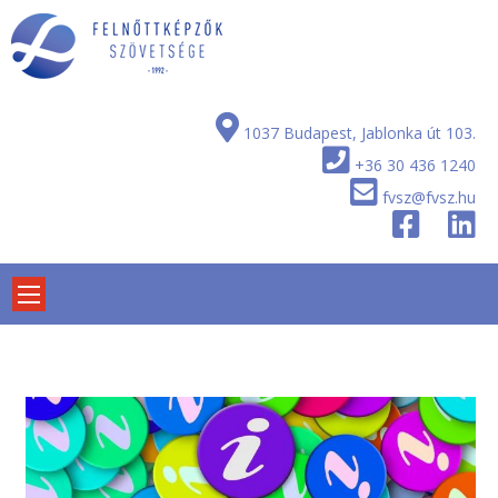
Skip
to
content
1037 Budapest, Jablonka út 103.
+36 30 436 1240
fvsz@fvsz.hu