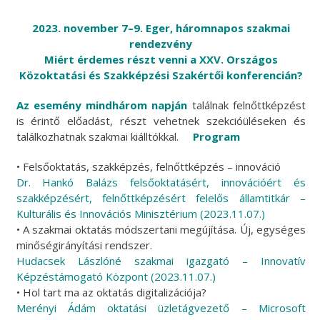
2023. november 7–9. Eger, háromnapos szakmai
rendezvény
Miért érdemes részt venni a XXV. Országos
Közoktatási és Szakképzési Szakértői konferencián?
Az esemény mindhárom napján
találnak felnőttképzést
is érintő előadást, részt vehetnek szekcióüléseken és
találkozhatnak szakmai kiálltókkal.
Program
• Felsőoktatás, szakképzés, felnőttképzés – innováció
Dr. Hankó Balázs felsőoktatásért, innovációért és
szakképzésért, felnőttképzésért felelős államtitkár –
Kulturális és Innovációs Minisztérium (2023.11.07.)
• A szakmai oktatás módszertani megújítása. Új, egységes
minőségirányítási rendszer.
Hudacsek Lászlóné szakmai igazgató – Innovatív
Képzéstámogató Központ (2023.11.07.)
• Hol tart ma az oktatás digitalizációja?
Merényi Ádám oktatási üzletágvezető – Microsoft