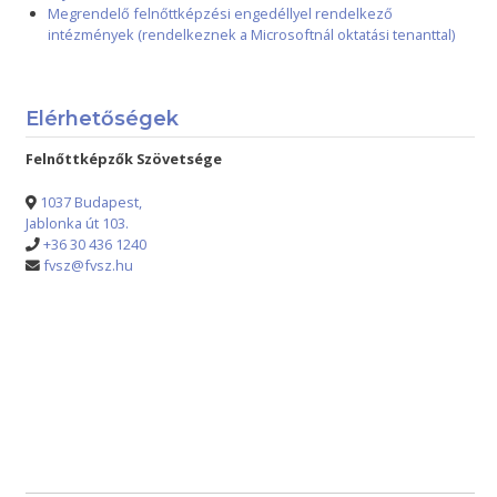
Megrendelő felnőttképzési engedéllyel rendelkező
intézmények (rendelkeznek a Microsoftnál oktatási tenanttal)
Elérhetőségek
Felnőttképzők Szövetsége
1037 Budapest,
Jablonka út 103.
+36 30 436 1240
fvsz@fvsz.hu