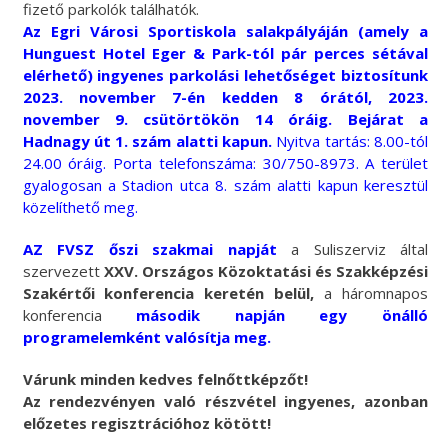
fizető parkolók találhatók.
Az Egri Városi Sportiskola salakpályáján (amely a
Hunguest Hotel Eger & Park-tól pár perces sétával
elérhető) ingyenes parkolási lehetőséget biztosítunk
2023. november 7-én kedden 8 órától, 2023.
november 9. csütörtökön 14 óráig. Bejárat a
Hadnagy út 1. szám alatti kapun.
Nyitva tartás: 8.00-tól
24.00 óráig. Porta telefonszáma: 30/750-8973. A terület
gyalogosan a Stadion utca 8. szám alatti kapun keresztül
közelíthető meg.
AZ FVSZ őszi szakmai napját
a Suliszerviz által
szervezett
XXV. Országos Közoktatási és Szakképzési
Szakértői konferencia keretén belül,
a háromnapos
konferencia
második napján egy önálló
programelemként valósítja meg.
Várunk minden kedves felnőttképzőt!
Az rendezvényen való részvétel ingyenes, azonban
előzetes regisztrációhoz kötött!