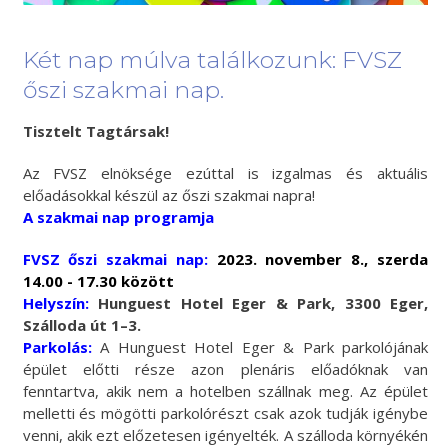
Két nap múlva találkozunk: FVSZ
őszi szakmai nap.
Tisztelt Tagtársak!
Az FVSZ elnöksége ezúttal is izgalmas és aktuális
előadásokkal készül az őszi szakmai napra!
A szakmai nap programja
FVSZ őszi s
zakmai nap:
2023. november 8., szerda
14.00 - 17.30 között
Helyszín:
Hunguest Hotel Eger & Park, 3300 Eger,
Szálloda út 1–3.
Parkolás:
A Hunguest Hotel Eger & Park parkolójának
épület előtti része azon plenáris előadóknak van
fenntartva, akik nem a hotelben szállnak meg. Az épület
melletti és mögötti parkolórészt csak azok tudják igénybe
venni, akik ezt előzetesen igényelték. A szálloda környékén