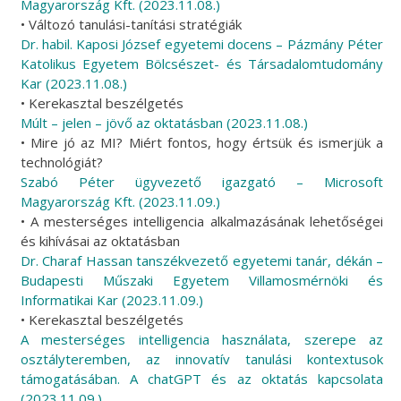
Magyarország Kft. (2023.11.08.)
• Változó tanulási-tanítási stratégiák
Dr. habil. Kaposi József egyetemi docens – Pázmány Péter
Katolikus Egyetem Bölcsészet- és Társadalomtudomány
Kar (2023.11.08.)
• Kerekasztal beszélgetés
Múlt – jelen – jövő az oktatásban (2023.11.08.)
• Mire jó az MI? Miért fontos, hogy értsük és ismerjük a
technológiát?
Szabó Péter ügyvezető igazgató – Microsoft
Magyarország Kft. (2023.11.09.)
• A mesterséges intelligencia alkalmazásának lehetőségei
és kihívásai az oktatásban
Dr. Charaf Hassan tanszékvezető egyetemi tanár, dékán –
Budapesti Műszaki Egyetem Villamosmérnöki és
Informatikai Kar (2023.11.09.)
• Kerekasztal beszélgetés
A mesterséges intelligencia használata, szerepe az
osztályteremben, az innovatív tanulási kontextusok
támogatásában. A chatGPT és az oktatás kapcsolata
(2023.11.09.)