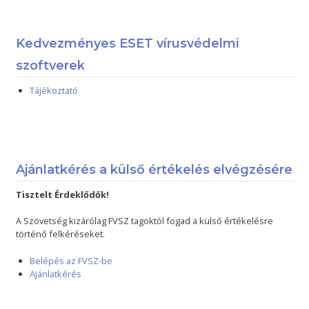
Kedvezményes ESET vírusvédelmi
szoftverek
Tájékoztató
Ajánlatkérés a külső értékelés elvégzésére
Tisztelt Érdeklődők!
A Szövetség kizárólag FVSZ tagoktól fogad a külső értékelésre
történő felkéréseket.
Belépés az FVSZ-be
Ajánlatkérés