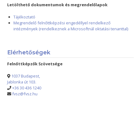
Letölthető dokumentumok és megrendelőlapok
Tájékoztató
Megrendelő felnőttképzési engedéllyel rendelkező
intézmények (rendelkeznek a Microsoftnál oktatási tenanttal)
Elérhetőségek
Felnőttképzők Szövetsége
1037 Budapest,
Jablonka út 103.
+36 30 436 1240
fvsz@fvsz.hu