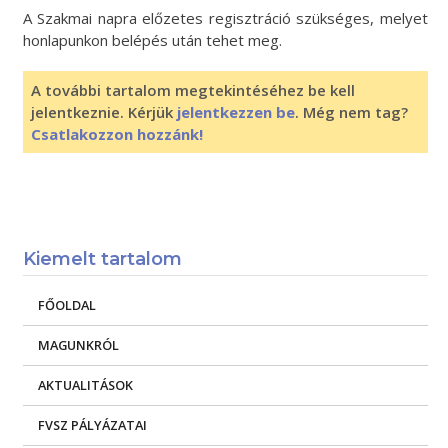
A Szakmai napra előzetes regisztráció szükséges, melyet
honlapunkon belépés után tehet meg.
A további tartalom megtekintéséhez be kell
jelentkeznie. Kérjük
jelentkezzen be
. Még nem tag?
Csatlakozzon hozzánk!
Kiemelt tartalom
FŐOLDAL
MAGUNKRÓL
AKTUALITÁSOK
FVSZ PÁLYÁZATAI