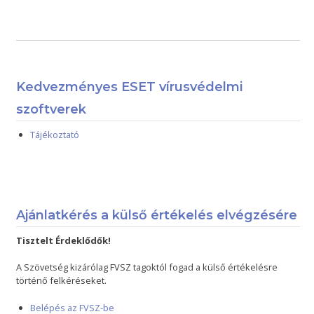
Kedvezményes ESET vírusvédelmi
szoftverek
Tájékoztató
Ajánlatkérés a külső értékelés elvégzésére
Tisztelt Érdeklődők!
A Szövetség kizárólag FVSZ tagoktól fogad a külső értékelésre
történő felkéréseket.
Belépés az FVSZ-be