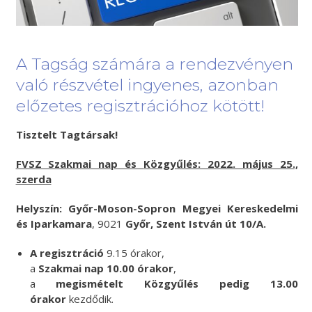
A Tagság számára a rendezvényen
való részvétel ingyenes, azonban
előzetes regisztrációhoz kötött!
Tisztelt Tagtársak!
FVSZ Szakmai nap és
Közgyűlés: 2022. május 25.,
szerda
Helyszín: Győr-Moson-Sopron Megyei Kereskedelmi
és Iparkamara
, 9021
Győr, Szent István út 10/A.
A regisztráció
9.15 órakor,
a
Szakmai nap 10.00 órakor
,
a
megismételt Közgyűlés pedig 13.00
órakor
kezdődik.