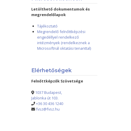
Letölthető dokumentumok és
megrendelőlapok
Tájékoztató
Megrendelő felnőttképzési
engedéllyel rendelkező
intézmények (rendelkeznek a
Microsoftnál oktatási tenanttal)
Elérhetőségek
Felnőttképzők Szövetsége
1037 Budapest,
Jablonka út 103.
+36 30 436 1240
fvsz@fvsz.hu