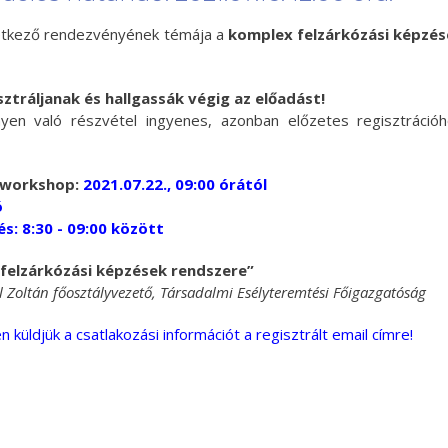
etkező rendezvényének témája a
komplex felzárkózási képzé
ztráljanak és hallgassák végig az előadást!
yen való részvétel ingyenes, azonban előzetes regisztráció
 workshop:
2021.07.22., 09:00 órától
ó
és:
8
:30 - 09:00 között
felzárkózási képzések rendszere”
l Zoltán főosztályvezető, Társadalmi Esélyteremtési Főigazgatóság
 küldjük a csatlakozási információt a regisztrált email címre!