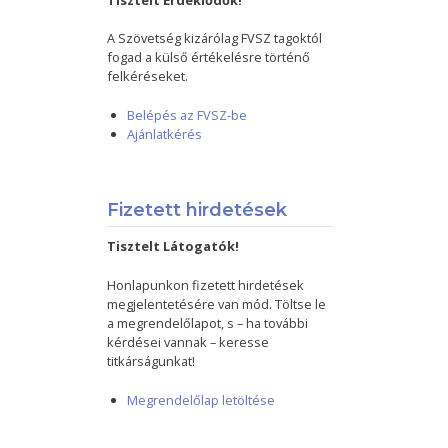
Tisztelt Érdeklődők!
A Szövetség kizárólag FVSZ tagoktól
fogad a külső értékelésre történő
felkéréseket.
Belépés az FVSZ-be
Ajánlatkérés
Fizetett hirdetések
Tisztelt Látogatók!
Honlapunkon fizetett hirdetések
megjelentetésére van mód. Töltse le
a megrendelőlapot, s – ha további
kérdései vannak – keresse
titkárságunkat!
Megrendelőlap letöltése