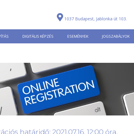
1037 Budapest, Jablonka út 103.
ÍTÁS
DIGITÁLIS KÉPZÉS
ESEMÉNYEK
JOGSZABÁLYOK
ációs határidő: 2021.07.16. 12:00 óra.