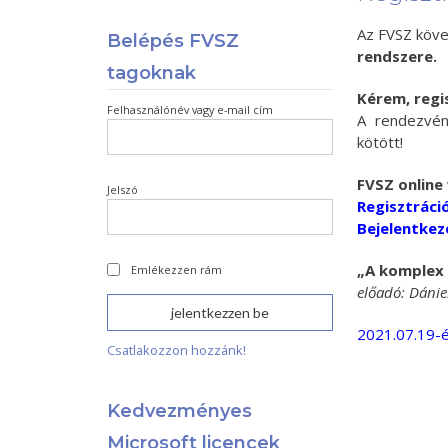
Az FVSZ köv
Belépés FVSZ
rendszere.
tagoknak
Kérem, regis
Felhasználónév vagy e-mail cím
A rendezvén
kötött!
FVSZ online
Jelszó
Regisztráci
Bejelentkez
„A komplex 
Emlékezzen rám
előadó: Dánie
2021.07.19-én
Csatlakozzon hozzánk!
Kedvezményes
Microsoft licencek