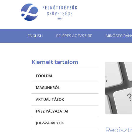
Skip
to
content
ENGLISH
BELÉPÉS AZ FVSZ-BE
MINŐSÉGIRÁNY
Kiemelt tartalom
FŐOLDAL
MAGUNKRÓL
AKTUALITÁSOK
FVSZ PÁLYÁZATAI
JOGSZABÁLYOK
Regisztr