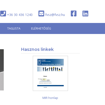
+36 30 436 1240
fvsz@fvsz.hu
TAGLISTA
ELÉRHETŐSÉG
Hasznos linkek
MIR honlap