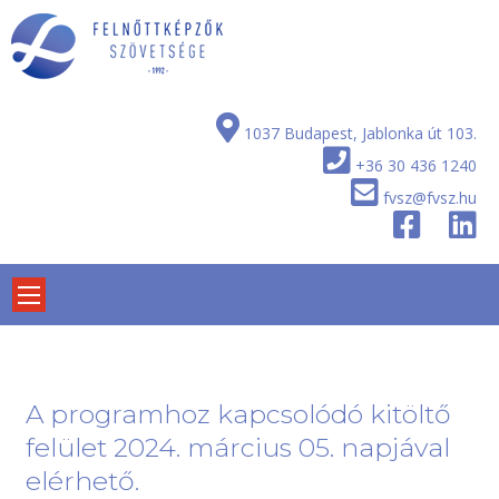
Skip
to
content
1037 Budapest, Jablonka út 103.
+36 30 436 1240
fvsz@fvsz.hu
A programhoz kapcsolódó kitöltő
felület 2024. március 05. napjával
elérhető.