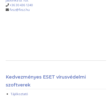
Jablonka út 103.
+36 30 436 1240
fvsz@fvsz.hu
Kedvezményes ESET vírusvédelmi
szoftverek
Tájékoztató