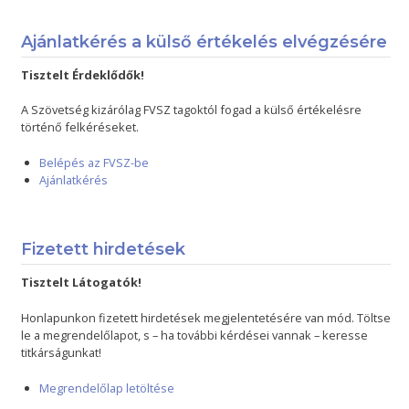
Ajánlatkérés a külső értékelés elvégzésére
Tisztelt Érdeklődők!
A Szövetség kizárólag FVSZ tagoktól fogad a külső értékelésre
történő felkéréseket.
Belépés az FVSZ-be
Ajánlatkérés
Fizetett hirdetések
Tisztelt Látogatók!
Honlapunkon fizetett hirdetések megjelentetésére van mód. Töltse
le a megrendelőlapot, s – ha további kérdései vannak – keresse
titkárságunkat!
Megrendelőlap letöltése