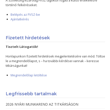
A Szövetség kizárólag FVSZ tagoktól fogad a külső értékelésre
történő felkéréseket.
Belépés az FVSZ-be
Ajánlatkérés
Fizetett hirdetések
Tisztelt Látogatók!
Honlapunkon fizetett hirdetések megjelentetésére van mód. Töltse
le a megrendelőlapot, s – ha további kérdései vannak – keresse
titkárságunkat!
Megrendelőlap letöltése
Legfrissebb tartalmak
2026 NYÁRI MUNKAREND AZ TITKÁRSÁGON