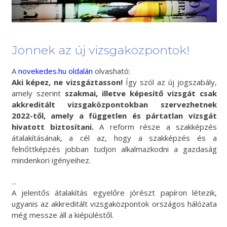
Jönnek az új vizsgaközpontok!
A
novekedes.hu oldalán
olvasható:
Aki képez, ne vizsgáztasson!
Így szól az új jogszabály,
amely szerint
szakmai, illetve képesítő vizsgát csak
akkreditált vizsgaközpontokban szervezhetnek
2022-től, amely a független és pártatlan vizsgát
hivatott biztosítani.
A reform része a szakképzés
átalakításának, a cél az, hogy a szakképzés és a
felnőttképzés jobban tudjon alkalmazkodni a gazdaság
mindenkori igényeihez.
...
A jelentős átalakítás egyelőre jórészt papíron létezik,
ugyanis az akkreditált vizsgaközpontok országos hálózata
még messze áll a kiépüléstől.