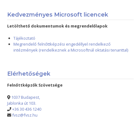
Kedvezményes Microsoft licencek
Letölthető dokumentumok és megrendelőlapok
Tájékoztató
Megrendelő felnőttképzési engedéllyel rendelkező
intézmények (rendelkeznek a Microsoftnál oktatási tenanttal)
Elérhetőségek
Felnőttképzők Szövetsége
1037 Budapest,
Jablonka út 103.
+36 30 436 1240
fvsz@fvsz.hu