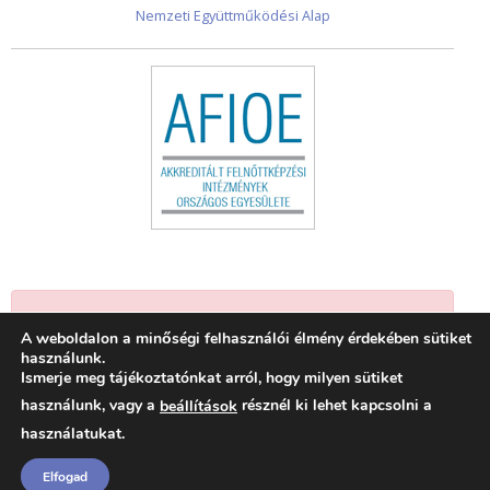
Nemzeti Együttműködési Alap
Jelenleg nincsenek események.
A weboldalon a minőségi felhasználói élmény érdekében sütiket
használunk.
Ismerje meg tájékoztatónkat arról, hogy milyen sütiket
használunk, vagy a
résznél ki lehet kapcsolni a
beállítások
használatukat.
Elfogad
© 2026 Felnőttképzők Szövetsége
|
Adatkezelési tájékoztató