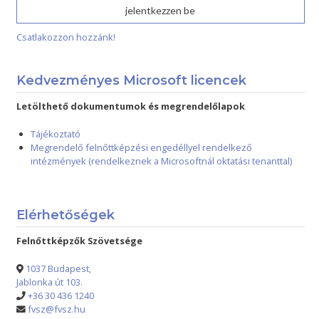
Csatlakozzon hozzánk!
Kedvezményes Microsoft licencek
Letölthető dokumentumok és megrendelőlapok
Tájékoztató
Megrendelő felnőttképzési engedéllyel rendelkező
intézmények (rendelkeznek a Microsoftnál oktatási tenanttal)
Elérhetőségek
Felnőttképzők Szövetsége
1037 Budapest,
Jablonka út 103.
+36 30 436 1240
fvsz@fvsz.hu