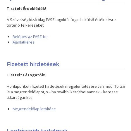
Tisztelt Érdeklődők!
A Szövetség kizárólag FVSZ tagoktól fogad a külső értékelésre
történő felkéréseket.
Belépés az FVSZ-be
Ajánlatkérés
Fizetett hirdetések
Tisztelt Látogatók!
Honlapunkon fizetett hirdetések megjelentetésére van mód. Töltse
le a megrendelőlapot, s – ha további kérdései vannak – keresse
titkárságunkat!
Megrendelőlap letöltése