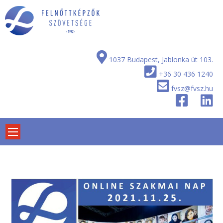
Skip
to
content
1037 Budapest, Jablonka út 103.
+36 30 436 1240
fvsz@fvsz.hu