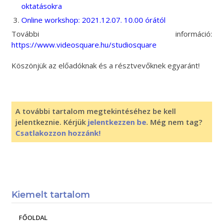
oktatásokra
Online workshop: 2021.12.07. 10.00 órától
További információ:
https://www.videosquare.hu/studiosquare
Köszönjük az előadóknak és a résztvevőknek egyaránt!
A további tartalom megtekintéséhez be kell
jelentkeznie. Kérjük
jelentkezzen be
. Még nem tag?
Csatlakozzon hozzánk!
Kiemelt tartalom
FŐOLDAL