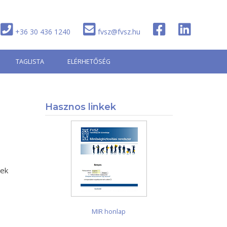
+36 30 436 1240
fvsz@fvsz.hu
TAGLISTA
ELÉRHETŐSÉG
Hasznos linkek
nek
MIR honlap