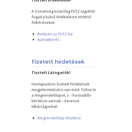
Tisztelt Érdeklődők!
A Szövetség kizárólag FVSZ tagoktól
fogad a külső értékelésre történő
felkéréseket.
Belépés az FVSZ-be
Ajánlatkérés
Fizetett hirdetések
Tisztelt Látogatók!
Honlapunkon fizetett hirdetések
megjelentetésére van mód. Töltse le
a megrendelőlapot, s – ha további
kérdései vannak – keresse
titkárságunkat!
Megrendelőlap letöltése