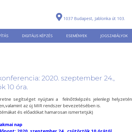
1037 Budapest, Jablonka út 103.
ÍTÁS
DIGITÁLIS KÉPZÉS
ESEMÉNYEK
JOGSZABÁLYOK
konferencia: 2020. szeptember 24.,
k 10 óra.
etne segítséget nyújtani a felnőttképzés jelenlegi helyzeté
en,valamint az új MIR rendszer bevezetésében is.
 témákat és előadókat hamarosan ismertetjük)
zakmai nap
dőpont: 2020. szeptember 24., csütörtök 10 órától