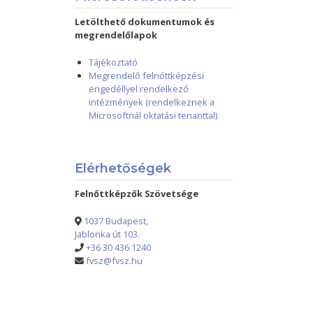
Letölthető dokumentumok és
megrendelőlapok
Tájékoztató
Megrendelő felnőttképzési
engedéllyel rendelkező
intézmények (rendelkeznek a
Microsoftnál oktatási tenanttal)
Elérhetőségek
Felnőttképzők Szövetsége
1037 Budapest,
Jablonka út 103.
+36 30 436 1240
fvsz@fvsz.hu