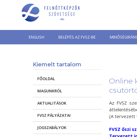
Skip
to
content
ENGLISH
BELÉPÉS AZ FVSZ-BE
MINŐSÉGIRÁNY
Kiemelt tartalom
FŐOLDAL
Online 
csütörtö
MAGUNKRÓL
Az FVSZ szer
AKTUALITÁSOK
áttekintéséb
FVSZ PÁLYÁZATAI
(A tervezett
JOGSZABÁLYOK
FVSZ őszi s
Tervezett i