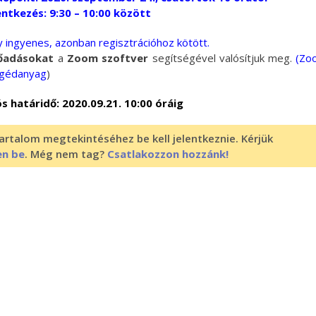
ntkezés: 9:30 – 10:00 között
 ingyenes, azonban regisztrációhoz kötött.
lőadásokat
a
Zoom szoftver
segítségével valósítjuk meg.
(
Zo
egédanyag
)
s határidő: 2020.09.21. 10:00 óráig
artalom megtekintéséhez be kell jelentkeznie. Kérjük
en be
. Még nem tag?
Csatlakozzon hozzánk!