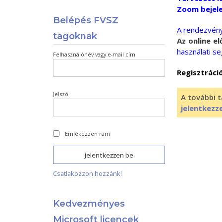
Zoom bejele
Belépés FVSZ
A rendezvény
tagoknak
Az online e
használati s
Felhasználónév vagy e-mail cím
Regisztráció
Jelszó
A további t
jelentkezz
Emlékezzen rám
Csatlakozzon hozzánk!
Kedvezményes
Microsoft licencek