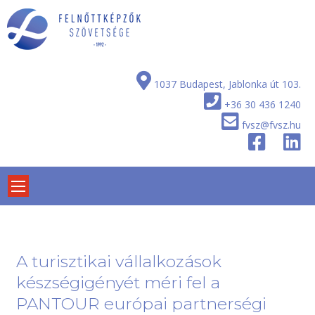
Skip
to
content
1037 Budapest, Jablonka út 103.
+36 30 436 1240
fvsz@fvsz.hu
A turisztikai vállalkozások
készségigényét méri fel a
PANTOUR európai partnerségi