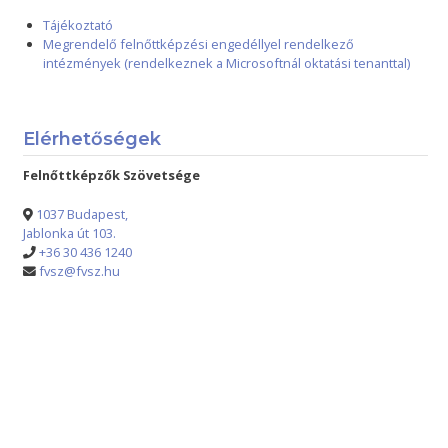
Tájékoztató
Megrendelő felnőttképzési engedéllyel rendelkező
intézmények (rendelkeznek a Microsoftnál oktatási tenanttal)
Elérhetőségek
Felnőttképzők Szövetsége
1037 Budapest,
Jablonka út 103.
+36 30 436 1240
fvsz@fvsz.hu