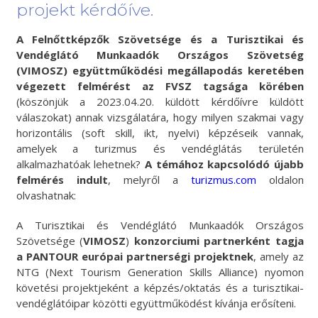
projekt kérdőíve.
A Felnőttképzők Szövetsége és a Turisztikai és
Vendéglátó Munkaadók Országos Szövetség
(VIMOSZ) együttműködési megállapodás keretében
végezett felmérést az FVSZ tagsága körében
(köszönjük a 2023.04.20. küldött kérdőívre küldött
válaszokat) annak vizsgálatára, hogy milyen szakmai vagy
horizontális (soft skill, ikt, nyelvi) képzéseik vannak,
amelyek a turizmus és vendéglátás területén
alkalmazhatóak lehetnek?
A témához kapcsolódó újabb
felmérés indult
, melyről a
turizmus.com
oldalon
olvashatnak:
A Turisztikai és Vendéglátó Munkaadók Országos
Szövetsége (
VIMOSZ
)
konzorciumi partnerként tagja
a PANTOUR európai partnerségi projektnek
, amely az
NTG (Next Tourism Generation Skills Alliance) nyomon
követési projektjeként a képzés/oktatás és a turisztikai-
vendéglátóipar közötti együttműködést kívánja erősíteni.