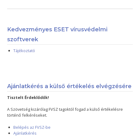
Kedvezményes ESET vírusvédelmi
szoftverek
Tájékoztató
Ajánlatkérés a külső értékelés elvégzésére
Tisztelt Érdeklődők!
A Szövetség kizárólag FVSZ tagoktól fogad a külső értékelésre
történő felkéréseket.
Belépés az FVSZ-be
Ajánlatkérés