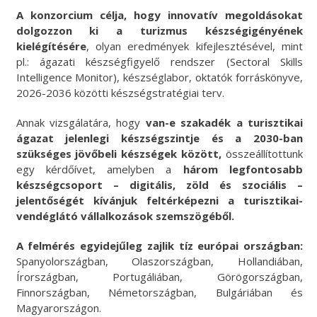
A konzorcium célja, hogy innovatív megoldásokat
dolgozzon ki a turizmus készségigényének
kielégítésére
, olyan eredmények kifejlesztésével, mint
pl.: ágazati készségfigyelő rendszer (Sectoral Skills
Intelligence Monitor), készséglabor, oktatók forráskönyve,
2026-2036 közötti készségstratégiai terv.
Annak vizsgálatára, hogy
van-e szakadék a turisztikai
ágazat jelenlegi készségszintje és a 2030-ban
szükséges jövőbeli készségek között,
összeállítottunk
egy kérdőívet, amelyben a
három legfontosabb
készségcsoport – digitális, zöld és szociális –
jelentőségét kívánjuk feltérképezni a turisztikai-
vendéglátó vállalkozások szemszögéből.
A felmérés egyidejűleg zajlik tíz európai országban:
Spanyolországban, Olaszországban, Hollandiában,
Írországban, Portugáliában, Görögországban,
Finnországban, Németországban, Bulgáriában és
Magyarországon.