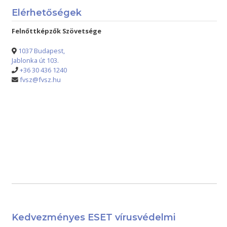
Elérhetőségek
Felnőttképzők Szövetsége
1037 Budapest,
Jablonka út 103.
+36 30 436 1240
fvsz@fvsz.hu
Kedvezményes ESET vírusvédelmi