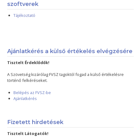
szoftverek
Tájékoztató
Ajánlatkérés a külső értékelés elvégzésére
Tisztelt Érdeklődők!
A Szövetség kizárólag FVSZ tagoktól fogad a külső értékelésre
történő felkéréseket.
Belépés az FVSZ-be
Ajánlatkérés
Fizetett hirdetések
Tisztelt Látogatók!