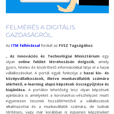
FELMÉRÉS A DIGITÁLIS
GAZDASÁGRÓL.
Az
ITM felhívással
fordult az
FVSZ Tagságához
:
„
Az Innovációs és Technológiai Minisztérium
egy
olyan
online felület létrehozásán dolgozik
, amely
gyors, hiteles és közérthető információkkal látja el a hazai
vállalkozásokat. A portál egyik funkciója a
hazai kis- és
középvállalkozások, illetve munkavállalóik számára
elérhető, e-learning alapú képzések összegyűjtése és
kiajánlása.
A portálon lehetőség lesz olyan képzések
ajánlására is amelyeket a koronavírus-vészhelyzet miatt
ingyenesen tesznek hozzáférhetővé a vállalkozások
alkalmazottai és a munkavállalók számára, de tudnak
térítéses, vagy már korábban is ingyenes képzéseket