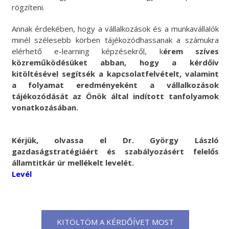
rögzíteni.
Annak érdekében, hogy a vállalkozások és a munkavállalók
minél szélesebb körben tájékozódhassanak a számukra
elérhető e-learning képzésekről, k
érem szíves
közreműködésüket abban, hogy a kérdőív
kitöltésével segítsék a kapcsolatfelvételt, valamint
a folyamat eredményeként a vállalkozások
tájékozódását az Önök által indított tanfolyamok
vonatkozásában.
Kérjük, olvassa el Dr. György László
gazdaságstratégiáért és szabályozásért felelős
államtitkár úr mellékelt levelét.
Levél
KITÖLTÖM A KÉRDŐÍVET MOST