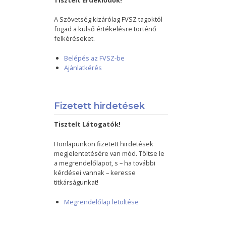
Tisztelt Érdeklődők!
A Szövetség kizárólag FVSZ tagoktól
fogad a külső értékelésre történő
felkéréseket.
Belépés az FVSZ-be
Ajánlatkérés
Fizetett hirdetések
Tisztelt Látogatók!
Honlapunkon fizetett hirdetések
megjelentetésére van mód. Töltse le
a megrendelőlapot, s – ha további
kérdései vannak – keresse
titkárságunkat!
Megrendelőlap letöltése