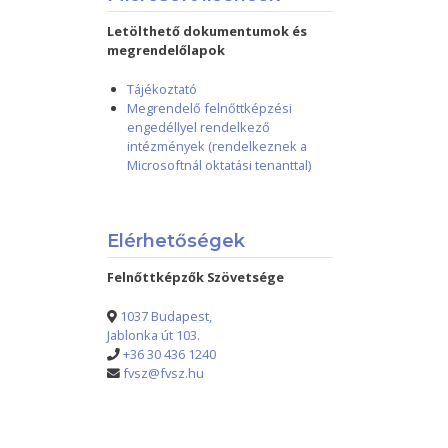
Letölthető dokumentumok és
megrendelőlapok
Tájékoztató
Megrendelő felnőttképzési
engedéllyel rendelkező
intézmények (rendelkeznek a
Microsoftnál oktatási tenanttal)
Elérhetőségek
Felnőttképzők Szövetsége
1037 Budapest,
Jablonka út 103.
+36 30 436 1240
fvsz@fvsz.hu