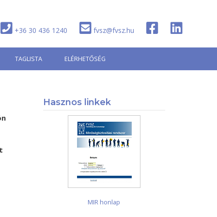
+36 30 436 1240
fvsz@fvsz.hu
TAGLISTA
ELÉRHETŐSÉG
Hasznos linkek
ön
t
MIR honlap