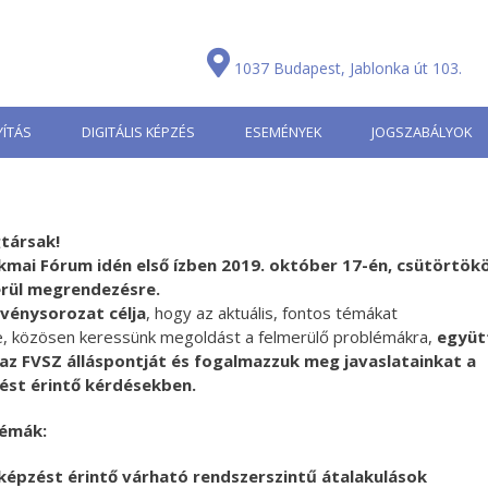
1037 Budapest, Jablonka út 103.
ÍTÁS
DIGITÁLIS KÉPZÉS
ESEMÉNYEK
JOGSZABÁLYOK
gtársak!
kmai Fórum idén első ízben 2019. október 17-én, csütörtök
erül megrendezésre.
zvénysorozat célja
, hogy az aktuális, fontos témákat
 közösen keressünk megoldást a felmerülő problémákra,
együt
i az FVSZ álláspontját és fogalmazzuk meg javaslatainkat a
ést érintő kérdésekben.
témák:
képzést érintő várható rendszerszintű átalakulások