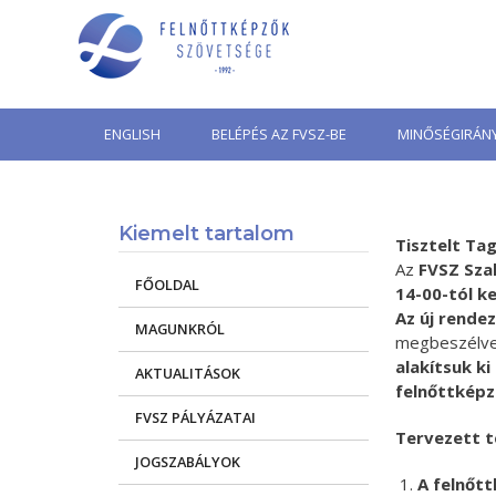
Skip
to
content
ENGLISH
BELÉPÉS AZ FVSZ-BE
MINŐSÉGIRÁNY
Kiemelt tartalom
Tisztelt Ta
Az
FVSZ Sza
FŐOLDAL
14-00-tól k
Az új rende
MAGUNKRÓL
megbeszélve,
alakítsuk k
AKTUALITÁSOK
felnőttképz
FVSZ PÁLYÁZATAI
Tervezett 
JOGSZABÁLYOK
A felnőtt