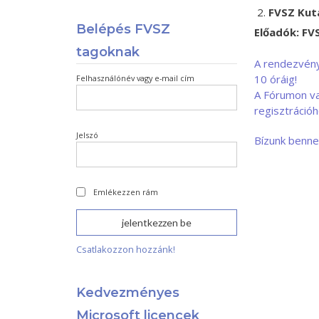
FVSZ Kut
Belépés FVSZ
Előadók: FV
tagoknak
A rendezvény
10 óráig!
Felhasználónév vagy e-mail cím
A Fórumon va
regisztrációh
Jelszó
Bízunk benne
Emlékezzen rám
Csatlakozzon hozzánk!
Kedvezményes
Microsoft licencek