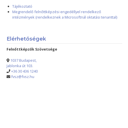
Tájékoztató
Megrendelő felnőttképzési engedéllyel rendelkező
intézmények (rendelkeznek a Microsoftnál oktatási tenanttal)
Elérhetőségek
Felnőttképzők Szövetsége
1037 Budapest,
Jablonka út 103.
+36 30 436 1240
fvsz@fvsz.hu