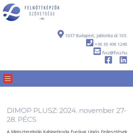
Skip
to
content
1037 Budapest, Jablonka út 103.
+36 30 436 1240
fvsz@fvsz.hu
DIMOP PLUSZ: 2024. november 27-
28. PÉCS
A Miniszterelnöki Kabinetiroda Európai Uniós Fejlesztések