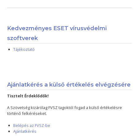
Kedvezményes ESET vírusvédelmi
szoftverek
Tájékoztató
Ajánlatkérés a külső értékelés elvégzésére
Tisztelt Érdeklődők!
A Szövetség kizárólag FVSZ tagoktól fogad a külső értékelésre
történő felkéréseket.
Belépés az FVSZ-be
Ajánlatkérés