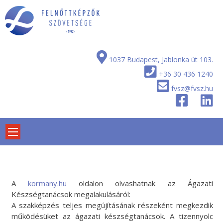
Skip
to
content
1037 Budapest, Jablonka út 103.
+36 30 436 1240
fvsz@fvsz.hu
A
kormany.hu
oldalon olvashatnak az Ágazati
Készségtanácsok megalakulásáról:
A szakképzés teljes megújításának részeként megkezdik
működésüket az ágazati készségtanácsok. A tizennyolc