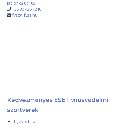
Jablonka út 103.
+36 30 436 1240
fvsz@fvsz.hu
Kedvezményes ESET vírusvédelmi
szoftverek
Tájékoztató