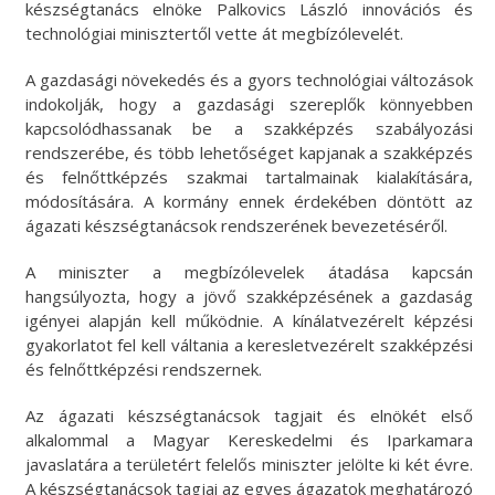
készségtanács elnöke Palkovics László innovációs és
technológiai minisztertől vette át megbízólevelét.
A gazdasági növekedés és a gyors technológiai változások
indokolják, hogy a gazdasági szereplők könnyebben
kapcsolódhassanak be a szakképzés szabályozási
rendszerébe, és több lehetőséget kapjanak a szakképzés
és felnőttképzés szakmai tartalmainak kialakítására,
módosítására. A kormány ennek érdekében döntött az
ágazati készségtanácsok rendszerének bevezetéséről.
A miniszter a megbízólevelek átadása kapcsán
hangsúlyozta, hogy a jövő szakképzésének a gazdaság
igényei alapján kell működnie. A kínálatvezérelt képzési
gyakorlatot fel kell váltania a keresletvezérelt szakképzési
és felnőttképzési rendszernek.
Az ágazati készségtanácsok tagjait és elnökét első
alkalommal a Magyar Kereskedelmi és Iparkamara
javaslatára a területért felelős miniszter jelölte ki két évre.
A készségtanácsok tagjai az egyes ágazatok meghatározó