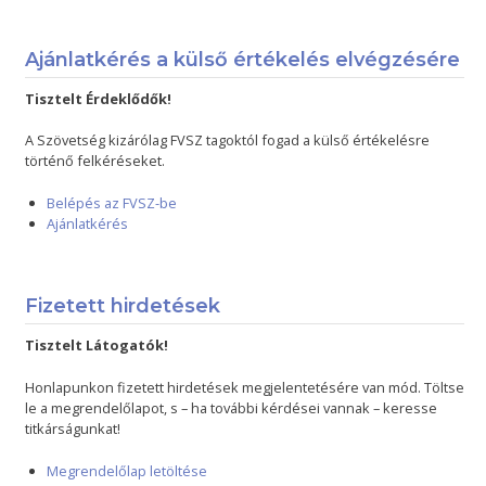
Ajánlatkérés a külső értékelés elvégzésére
Tisztelt Érdeklődők!
A Szövetség kizárólag FVSZ tagoktól fogad a külső értékelésre
történő felkéréseket.
Belépés az FVSZ-be
Ajánlatkérés
Fizetett hirdetések
Tisztelt Látogatók!
Honlapunkon fizetett hirdetések megjelentetésére van mód. Töltse
le a megrendelőlapot, s – ha további kérdései vannak – keresse
titkárságunkat!
Megrendelőlap letöltése