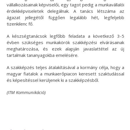
vállalkozásainak képviselői, egy tagot pedig a munkavállalói
érdekképviseletek delegálnak. A tanács létszáma az
ágazat jellegétől függően legalább hét, legfeljebb
tizenkilenc fő.
A készségtanácsok legfőbb feladata a következő 3-5
évben szükséges munkakörök szakképzési elvárásainak
meghatározása, és ezek alapján javaslattétel az új
tartalmak tananyagokba emelésére.
A szakképzés teljes átalakításával a kormány célja, hogy a
magyar fiatalok a munkaerőpiacon keresett szaktudással
és képesítéssel kerüljenek ki a szakképzésből.
(ITM Kommunikáció)