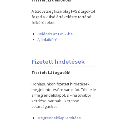
Tisztelt Érdeklődők!
A Szövetség kizárólag FVSZ tagoktól
fogad a külső értékelésre történő
felkéréseket.
Belépés az FVSZ-be
Ajánlatkérés
Fizetett hirdetések
Tisztelt Látogatók!
Honlapunkon fizetett hirdetések
megjelentetésére van mód. Töltse le
a megrendelőlapot, s – ha további
kérdései vannak – keresse
titkárságunkat!
Megrendelőlap letöltése