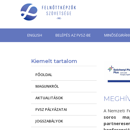
Skip
to
content
ENGLISH
BELÉPÉS AZ FVSZ-BE
MINŐSÉGIRÁNY
Kiemelt tartalom
FŐOLDAL
MAGUNKRÓL
MEGHÍVÓ
AKTUALITÁSOK
FVSZ PÁLYÁZATAI
A Nemzeti F
soros ma
JOGSZABÁLYOK
partneres
konferenciá