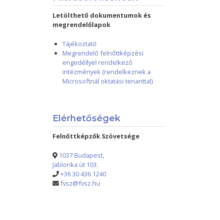
Letölthető dokumentumok és
megrendelőlapok
Tájékoztató
Megrendelő felnőttképzési
engedéllyel rendelkező
intézmények (rendelkeznek a
Microsoftnál oktatási tenanttal)
Elérhetőségek
Felnőttképzők Szövetsége
1037 Budapest,
Jablonka út 103.
+36 30 436 1240
fvsz@fvsz.hu