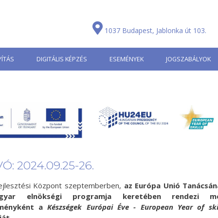
1037 Budapest, Jablonka út 103.
ÍTÁS
DIGITÁLIS KÉPZÉS
ESEMÉNYEK
JOGSZABÁLYOK
: 2024.09.25-26.
ejlesztési Központ szeptemberben,
az Európa Unió Tanácsán
gyar elnökségi programja keretében rendezi m
eményként a
Készségek Európai Éve - European Year of ski
ját.