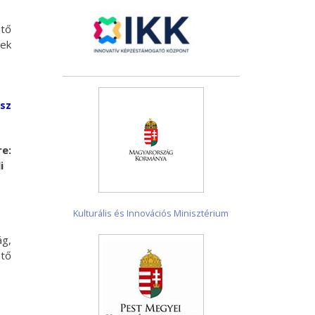
ntő
sek
sz
e:
i
Kulturális és Innovációs Minisztérium
g,
ető