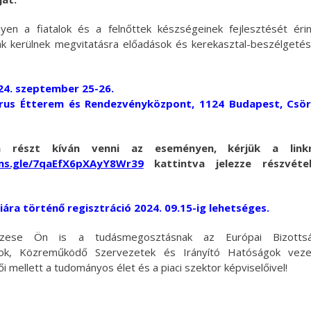
yen a fiatalok és a felnőttek készségeinek fejlesztését éri
ák kerülnek megvitatásra előadások és kerekasztal-beszélgeté
24. szeptember 25-26.
arus Étterem és Rendezvényközpont, 1124 Budapest, Csör
n részt kíván venni az eseményen, kérjük a linkr
rms.gle/7qaEfX6pXAyY8Wr39
kattintva jelezze részvétel
ára történő regisztráció 2024. 09.15-ig lehetséges.
zese Ön is a tudásmegosztásnak az Európai Bizottsá
mok, Közreműködő Szervezetek és Irányító Hatóságok vez
ői mellett a tudományos élet és a piaci szektor képviselőivel!