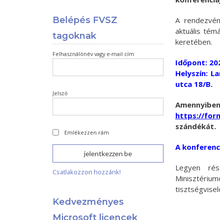
Belépés FVSZ
A rendezvén
aktuális tém
tagoknak
keretében.
Felhasználónév vagy e-mail cím
Időpont: 20
Helyszín: L
utca 18/B.
Jelszó
Amennyibe
https://fo
szándékát.
Emlékezzen rám
A konferenci
Legyen rés
Csatlakozzon hozzánk!
Minisztériu
tisztségvisel
Kedvezményes
Microsoft licencek