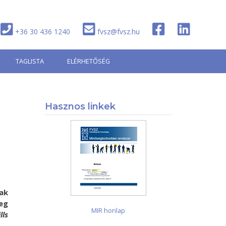
+36 30 436 1240
fvsz@fvsz.hu
TAGLISTA
ELÉRHETŐSÉG
Hasznos linkek
ak
eg
MIR honlap
lls