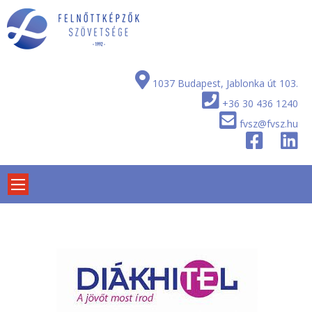
Skip
to
content
1037 Budapest, Jablonka út 103.
+36 30 436 1240
fvsz@fvsz.hu