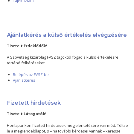
Tájékoztató
Ajánlatkérés a külső értékelés elvégzésére
Tisztelt Érdeklődők!
A Szövetség kizárólag FVSZ tagoktól fogad a külső értékelésre
történő felkéréseket.
Belépés az FVSZ-be
Ajánlatkérés
Fizetett hirdetések
Tisztelt Látogatók!
Honlapunkon fizetett hirdetések megjelentetésére van mód. Töltse
le a megrendelőlapot, s – ha további kérdései vannak – keresse