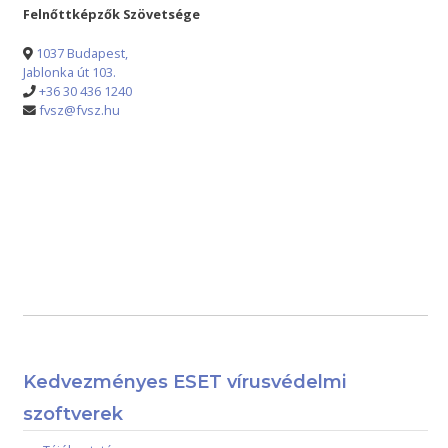
Felnőttképzők Szövetsége
1037 Budapest,
Jablonka út 103.
+36 30 436 1240
fvsz@fvsz.hu
Kedvezményes ESET vírusvédelmi
szoftverek