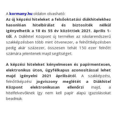
A
kormany.hu
oldalon olvasható:
Az új képzési hiteleket a felsőoktatási diákhitelekhez
hasonlóan hitelbírálat és biztosíték nélkül
igényelhetik a 18 és 55 év közöttiek 2021. április 1-
től.
A Diákhitel Központ új termékei az iskolarendszerű
szakképzésben több mint ötvenezer, a felnőttképzésben
pedig akár százezer, összesen tehát 150 ezer felnőtt
számára jelentenek majd segítséget.
A képzési hiteleket kényelmesen és papírmentesen,
elektronikus úton, ügyfélkapus azonosítással lehet
majd igényelni 2021 áprilisától.
A szakképzési,
felnőttképzési
jogviszony meglétét a Diákhitel
Központ elektronikusan ellenőrzi
majd, a
hitelfelvevőknek így nem kell papír alapú igazolásokat
beadniuk.