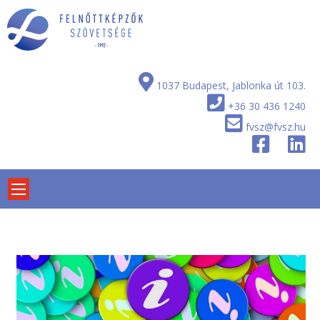
Skip
to
content
1037 Budapest, Jablonka út 103.
+36 30 436 1240
fvsz@fvsz.hu