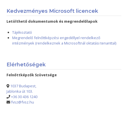
Kedvezményes Microsoft licencek
Letölthető dokumentumok és megrendelőlapok
Tájékoztató
Megrendelő felnőttképzési engedéllyel rendelkező
intézmények (rendelkeznek a Microsoftnál oktatási tenanttal)
Elérhetőségek
Felnőttképzők Szövetsége
1037 Budapest,
Jablonka út 103.
+36 30 436 1240
fvsz@fvsz.hu