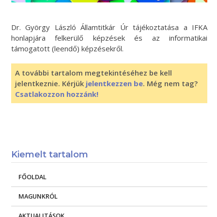
Dr. György László Államtitkár Úr tájékoztatása a IFKA
honlapjára felkerülő képzések és az informatikai
támogatott (leendő) képzésekről.
A további tartalom megtekintéséhez be kell
jelentkeznie. Kérjük
jelentkezzen be
. Még nem tag?
Csatlakozzon hozzánk!
Kiemelt tartalom
FŐOLDAL
MAGUNKRÓL
AKTUALITÁSOK