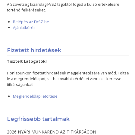
A Szövetség kizárólag FVSZ tagoktól fogad a külső értékelésre
történő felkéréseket.
Belépés az FVSZ-be
Ajánlatkérés
Fizetett hirdetések
Tisztelt Látogatók!
Honlapunkon fizetett hirdetések megjelentetésére van mód. Töltse
le a megrendelőlapot, s – ha további kérdései vannak – keresse
titkárságunkat!
Megrendelőlap letöltése
Legfrissebb tartalmak
2026 NYÁRI MUNKAREND AZ TITKÁRSÁGON