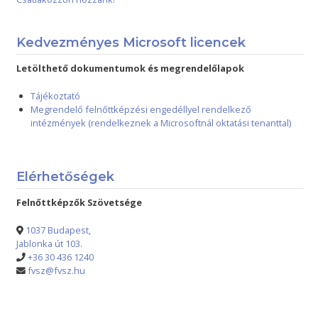
Kedvezményes Microsoft licencek
Letölthető dokumentumok és megrendelőlapok
Tájékoztató
Megrendelő felnőttképzési engedéllyel rendelkező
intézmények (rendelkeznek a Microsoftnál oktatási tenanttal)
Elérhetőségek
Felnőttképzők Szövetsége
1037 Budapest,
Jablonka út 103.
+36 30 436 1240
fvsz@fvsz.hu