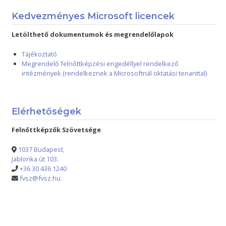
Kedvezményes Microsoft licencek
Letölthető dokumentumok és megrendelőlapok
Tájékoztató
Megrendelő felnőttképzési engedéllyel rendelkező
intézmények (rendelkeznek a Microsoftnál oktatási tenanttal)
Elérhetőségek
Felnőttképzők Szövetsége
1037 Budapest,
Jablonka út 103.
+36 30 436 1240
fvsz@fvsz.hu