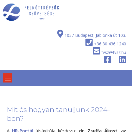
Skip
to
content
1037 Budapest, Jablonka út 103.
+36 30 436 1240
fvsz@fvsz.hu
Mit és hogyan tanuljunk 2024-
ben?
A
HR-Portál
újságírója kérdezte
dr. Zsuffa Ákost, az