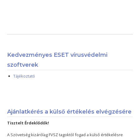
Kedvezményes ESET vírusvédelmi
szoftverek
Tájékoztató
Ajánlatkérés a külső értékelés elvégzésére
Tisztelt Érdeklődők!
A Szövetség kizárólag FVSZ tagoktól fogad a külső értékelésre