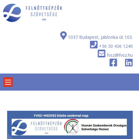
Skip
to
content
1037 Budapest, Jablonka út 103.
+36 30 436 1240
fvsz@fvsz.hu