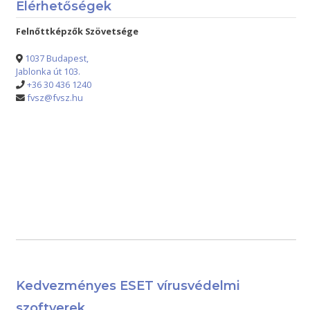
Elérhetőségek
Felnőttképzők Szövetsége
1037 Budapest,
Jablonka út 103.
+36 30 436 1240
fvsz@fvsz.hu
Kedvezményes ESET vírusvédelmi
szoftverek