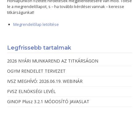
Honlapunkon fizetett hirdetések megjelentetésére van mód. Töltse
le a megrendelőlapot, s – ha további kérdései vannak – keresse
titkárságunkat!
Megrendelőlap letöltése
Legfrissebb tartalmak
2026 NYÁRI MUNKAREND AZ TITKÁRSÁGON
OGYM RENDELET TERVEZET
IVSZ MEGHÍVÓ: 2026.06.19. WEBINÁR
FVSZ ELNÖKSÉGI LEVÉL
GINOP Plusz 3.2.1 MÓDOSÍTÓ JAVASLAT