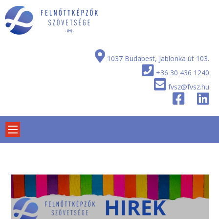
Skip
to
content
1037 Budapest, Jablonka út 103.
+36 30 436 1240
fvsz@fvsz.hu