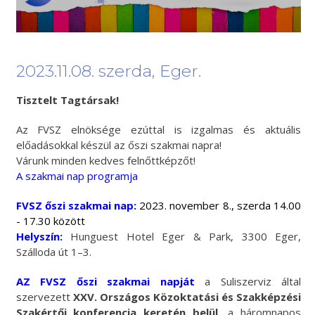
2023.11.08. szerda, Eger.
Tisztelt Tagtársak!
Az FVSZ elnöksége ezúttal is izgalmas és aktuális
előadásokkal készül az őszi szakmai napra!
Várunk minden kedves felnőttképzőt!
A szakmai nap programja
FVSZ őszi s
zakmai nap:
2023. november 8., szerda 14.00
- 17.30 között
Helyszín:
Hunguest Hotel Eger & Park, 3300 Eger,
Szálloda út 1–3.
AZ FVSZ őszi szakmai napját
a Suliszerviz által
szervezett
XXV. Országos Közoktatási és Szakképzési
Szakértői konferencia keretén belül,
a háromnapos