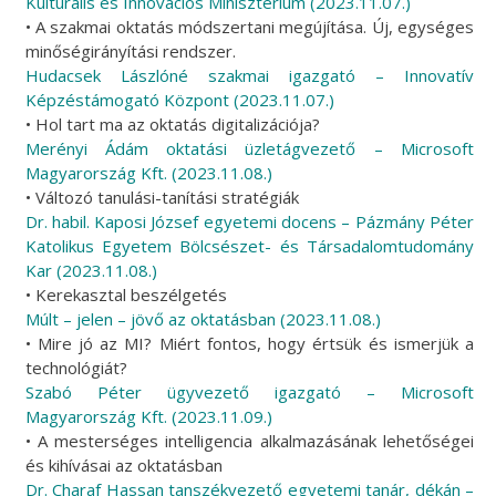
Kulturális és Innovációs Minisztérium (2023.11.07.)
• A szakmai oktatás módszertani megújítása. Új, egységes
minőségirányítási rendszer.
Hudacsek Lászlóné szakmai igazgató – Innovatív
Képzéstámogató Központ (2023.11.07.)
• Hol tart ma az oktatás digitalizációja?
Merényi Ádám oktatási üzletágvezető – Microsoft
Magyarország Kft. (2023.11.08.)
• Változó tanulási-tanítási stratégiák
Dr. habil. Kaposi József egyetemi docens – Pázmány Péter
Katolikus Egyetem Bölcsészet- és Társadalomtudomány
Kar (2023.11.08.)
• Kerekasztal beszélgetés
Múlt – jelen – jövő az oktatásban (2023.11.08.)
• Mire jó az MI? Miért fontos, hogy értsük és ismerjük a
technológiát?
Szabó Péter ügyvezető igazgató – Microsoft
Magyarország Kft. (2023.11.09.)
• A mesterséges intelligencia alkalmazásának lehetőségei
és kihívásai az oktatásban
Dr. Charaf Hassan tanszékvezető egyetemi tanár, dékán –