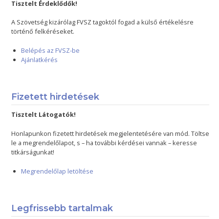
Tisztelt Érdeklődők!
A Szövetség kizárólag FVSZ tagoktól fogad a külső értékelésre
történő felkéréseket.
Belépés az FVSZ-be
Ajánlatkérés
Fizetett hirdetések
Tisztelt Látogatók!
Honlapunkon fizetett hirdetések megjelentetésére van mód. Töltse
le a megrendelőlapot, s – ha további kérdései vannak – keresse
titkárságunkat!
Megrendelőlap letöltése
Legfrissebb tartalmak