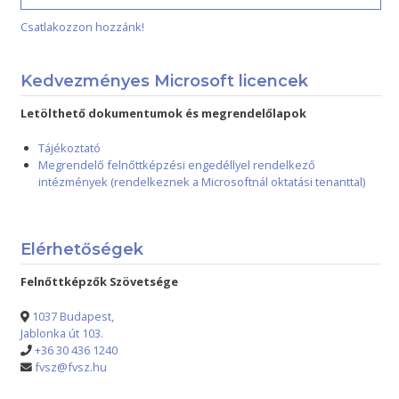
Csatlakozzon hozzánk!
Kedvezményes Microsoft licencek
Letölthető dokumentumok és megrendelőlapok
Tájékoztató
Megrendelő felnőttképzési engedéllyel rendelkező
intézmények (rendelkeznek a Microsoftnál oktatási tenanttal)
Elérhetőségek
Felnőttképzők Szövetsége
1037 Budapest,
Jablonka út 103.
+36 30 436 1240
fvsz@fvsz.hu