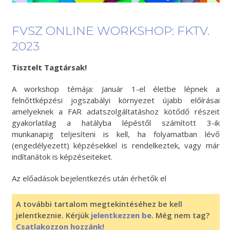
FVSZ ONLINE WORKSHOP: FKTV.
2023
Tisztelt Tagtársak!
A workshop témája: Január 1-el életbe lépnek a
felnőttképzési jogszabályi környezet újabb előírásai
amelyeknek a FAR adatszolgáltatáshoz kötődő részeit
gyakorlatilag a hatályba lépéstől számított 3-ik
munkanapig teljesíteni is kell, ha folyamatban lévő
(engedélyezett) képzésekkel is rendelkeztek, vagy már
indítanátok is képzéseiteket.
Az előadások bejelentkezés után érhetők el
A további tartalom megtekintéséhez be kell
jelentkeznie. Kérjük
jelentkezzen be
. Még nem tag?
Csatlakozzon hozzánk!