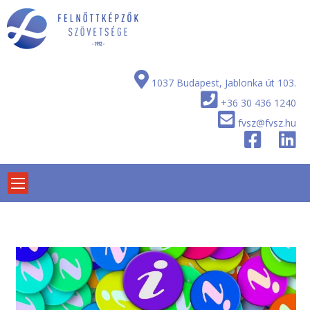
Skip
to
content
1037 Budapest, Jablonka út 103.
+36 30 436 1240
fvsz@fvsz.hu