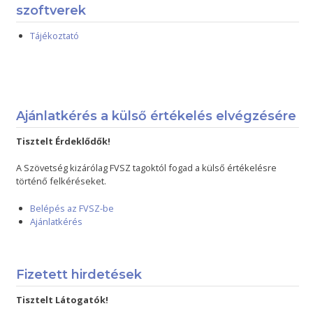
szoftverek
Tájékoztató
Ajánlatkérés a külső értékelés elvégzésére
Tisztelt Érdeklődők!
A Szövetség kizárólag FVSZ tagoktól fogad a külső értékelésre
történő felkéréseket.
Belépés az FVSZ-be
Ajánlatkérés
Fizetett hirdetések
Tisztelt Látogatók!