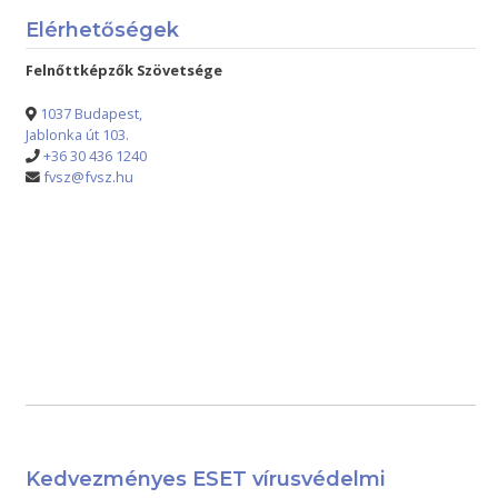
Elérhetőségek
Felnőttképzők Szövetsége
1037 Budapest,
Jablonka út 103.
+36 30 436 1240
fvsz@fvsz.hu
Kedvezményes ESET vírusvédelmi