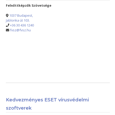
Felnőttképzők Szövetsége
1037 Budapest,
Jablonka út 103.
+36 30 436 1240
fvsz@fvsz.hu
Kedvezményes ESET vírusvédelmi
szoftverek