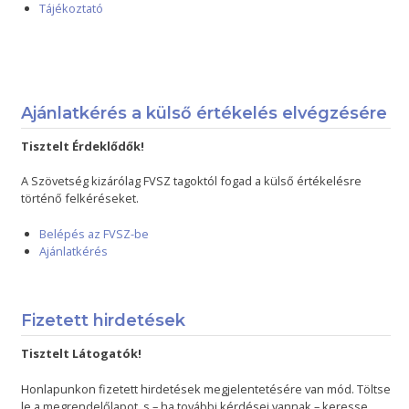
Tájékoztató
Ajánlatkérés a külső értékelés elvégzésére
Tisztelt Érdeklődők!
A Szövetség kizárólag FVSZ tagoktól fogad a külső értékelésre
történő felkéréseket.
Belépés az FVSZ-be
Ajánlatkérés
Fizetett hirdetések
Tisztelt Látogatók!
Honlapunkon fizetett hirdetések megjelentetésére van mód. Töltse
le a megrendelőlapot, s – ha további kérdései vannak – keresse