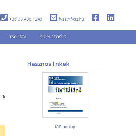
+36 30 436 1240
fvsz@fvsz.hu
TAGLISTA
ELÉRHETŐSÉG
Hasznos linkek
t a
MIR honlap