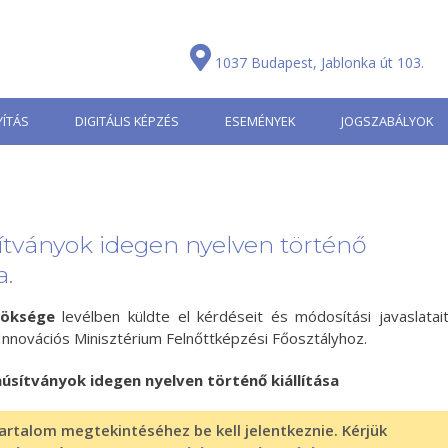
1037 Budapest, Jablonka út 103.
ÍTÁS
DIGITÁLIS KÉPZÉS
ESEMÉNYEK
JOGSZABÁLYOK
ítványok idegen nyelven történő
a.
nöksége
levélben küldte el kérdéseit és módosítási javaslatai
 Innovációs Minisztérium Felnőttképzési Főosztályhoz.
núsítványok idegen nyelven történő kiállítása
artalom megtekintéséhez be kell jelentkeznie. Kérjük