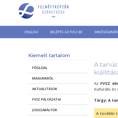
Skip
to
content
ENGLISH
BELÉPÉS AZ FVSZ-BE
MINŐSÉGIRÁNY
Kiemelt tartalom
A tanús
FŐOLDAL
kiállítás
MAGUNKRÓL
Az
FVSZ el
AKTUALITÁSOK
Kulturális és
FVSZ PÁLYÁZATAI
Tárgy: A ta
JOGSZABÁLYOK
A további t