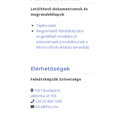
Letölthető dokumentumok és
megrendelőlapok
Tájékoztató
Megrendelő felnőttképzési
engedéllyel rendelkező
intézmények (rendelkeznek a
Microsoftnál oktatási tenanttal)
Elérhetőségek
Felnőttképzők Szövetsége
1037 Budapest,
Jablonka út 103.
+36 30 436 1240
fvsz@fvsz.hu