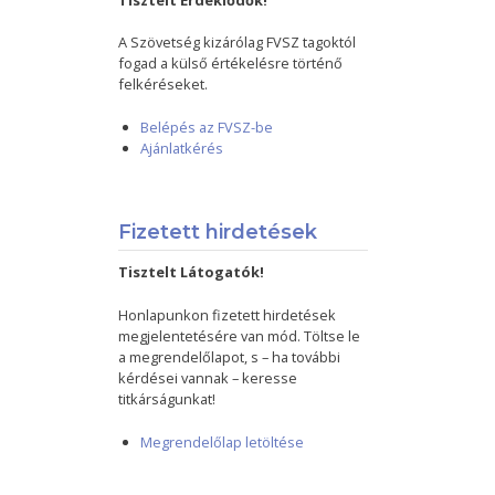
Tisztelt Érdeklődők!
A Szövetség kizárólag FVSZ tagoktól
fogad a külső értékelésre történő
felkéréseket.
Belépés az FVSZ-be
Ajánlatkérés
Fizetett hirdetések
Tisztelt Látogatók!
Honlapunkon fizetett hirdetések
megjelentetésére van mód. Töltse le
a megrendelőlapot, s – ha további
kérdései vannak – keresse
titkárságunkat!
Megrendelőlap letöltése