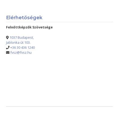
Elérhetőségek
Felnőttképzők Szövetsége
1037 Budapest,
Jablonka út 103.
+36 30 436 1240
fvsz@fvsz.hu