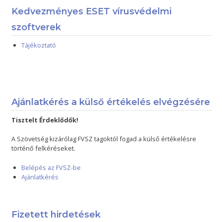
Kedvezményes ESET vírusvédelmi
szoftverek
Tájékoztató
Ajánlatkérés a külső értékelés elvégzésére
Tisztelt Érdeklődők!
A Szövetség kizárólag FVSZ tagoktól fogad a külső értékelésre
történő felkéréseket.
Belépés az FVSZ-be
Ajánlatkérés
Fizetett hirdetések