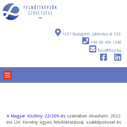
Skip
to
content
1037 Budapest, Jablonka út 103.
+36 30 436 1240
fvsz@fvsz.hu
A
Magyar Közlöny 22/209-es
számában olvasható: 2022.
évi LIX. törvény egyes felsőoktatással, szakképzéssel és