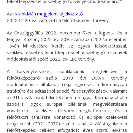
felnőttképzéssel összefüggő törvények módosításáról*
Az
IKK oldalán megjelent tájékoztató
2022.12.20-val változott a felnőttképzési törvény
Az Országgyűlés 2022. december 7-én elfogadta és a
Magyar Közlöny 2022. évi 209. számában 2022. december
19-én kihirdetésre került az egyes felsőoktatással,
szakképzéssel és felnőttképzéssel összefüggő törvények
módosításáról szóló 2022. évi LIX. törvény.
A törvénytervezet indoklásának megfelelően a
felnőttképzésről szóló 2013. évi LXXVII. törvény
módosításának általános célja egyrészt a kormányzati
struktúra átalakításából adódó feladatváltozások, valamint
az EU-s vállalások tekintetében a magyar Kormány által a
szociális jogok európai pillérének megvalósítására
vonatkozó cselekvési tervben meghatározott, és a
felnőttkori tanulásra vonatkozó új európai cselekvési
programról (2021–2030) szóló tanácsi állásfoglalásban
felnőttképzési célként elfogadott éves szintű elvárás