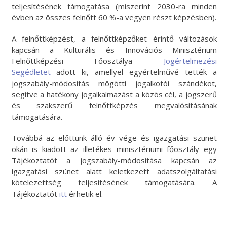
teljesítésének támogatása (miszerint 2030-ra minden
évben az összes felnőtt 60 %-a vegyen részt képzésben).
A felnőttképzést, a felnőttképzőket érintő változások
kapcsán a Kulturális és Innovációs Minisztérium
Felnőttképzési Főosztálya
Jogértelmezési
Segédletet
adott ki, amellyel egyértelművé tették a
jogszabály-módosítás mögötti jogalkotói szándékot,
segítve a hatékony jogalkalmazást a közös cél, a jogszerű
és szakszerű felnőttképzés megvalósításának
támogatására.
Továbbá az előttünk álló év vége és igazgatási szünet
okán is kiadott az illetékes minisztériumi főosztály egy
Tájékoztatót a jogszabály-módosítása kapcsán az
igazgatási szünet alatt keletkezett adatszolgáltatási
kötelezettség teljesítésének támogatására. A
Tájékoztatót
itt
érhetik el.