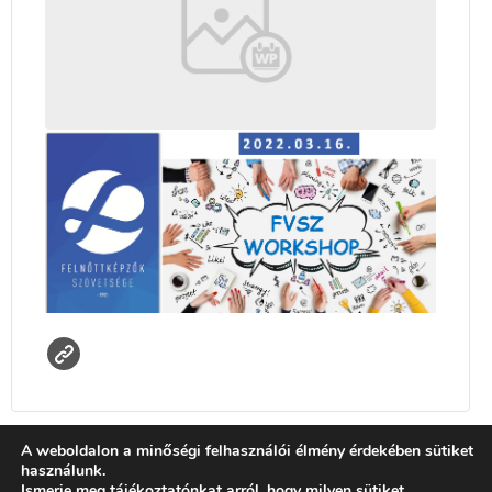
A weboldalon a minőségi felhasználói élmény érdekében sütiket
használunk.
Ismerje meg tájékoztatónkat arról, hogy milyen sütiket