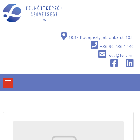
Skip
to
content
1037 Budapest, Jablonka út 103.
+36 30 436 1240
fvsz@fvsz.hu