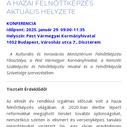
A HAZAI FELNŐTTKÉPZÉS
AKTUÁLIS HELYZETE
KONFERENCIA
Időpont: 2025. január 29. 09:00-11:35
Helyszín: Pest Vármegyei Kormányhivatal
1052 Budapest, Városház utca 7., Díszterem
A Kulturális és Innovációs Minisztérium Felnőttképzési
Főosztálya, a Pest Vármegyei Kormányhivatal, a Nemzeti
Szakképzési és Felnőttképzési Hivatal és a Felnőttképzők
Szövetsége szervezésében.
Tisztelt Érdeklődő!
Az elmúlt év rendkívül izgalmas időszak volt a hazai
felnőttképzés világában. A 2020-ban életbe lépett
reformokkal megújított terület további újdonságokat,
nemzetközi szinten is elismert és versenyképes tanulási
megoldásokat vezetett be, egy olyan eredményes