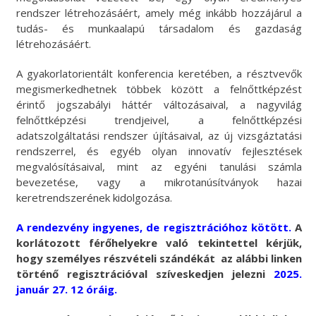
rendszer létrehozásáért, amely még inkább hozzájárul a
tudás- és munkaalapú társadalom és gazdaság
létrehozásáért.
A gyakorlatorientált konferencia keretében, a résztvevők
megismerkedhetnek többek között a felnőttképzést
érintő jogszabályi háttér változásaival, a nagyvilág
felnőttképzési trendjeivel, a felnőttképzési
adatszolgáltatási rendszer újításaival, az új vizsgáztatási
rendszerrel, és egyéb olyan innovatív fejlesztések
megvalósításaival, mint az egyéni tanulási számla
bevezetése, vagy a mikrotanúsítványok hazai
keretrendszerének kidolgozása.
A rendezvény ingyenes, de regisztrációhoz kötött.
A
korlátozott férőhelyekre való tekintettel kérjük,
hogy személyes részvételi szándékát az alábbi linken
történő regisztrációval szíveskedjen jelezni
2025.
január 27. 12 óráig.