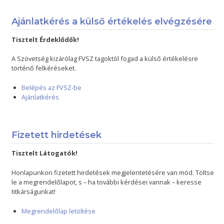
Ajánlatkérés a külső értékelés elvégzésére
Tisztelt Érdeklődők!
A Szövetség kizárólag FVSZ tagoktól fogad a külső értékelésre
történő felkéréseket.
Belépés az FVSZ-be
Ajánlatkérés
Fizetett hirdetések
Tisztelt Látogatók!
Honlapunkon fizetett hirdetések megjelentetésére van mód. Töltse
le a megrendelőlapot, s – ha további kérdései vannak – keresse
titkárságunkat!
Megrendelőlap letöltése