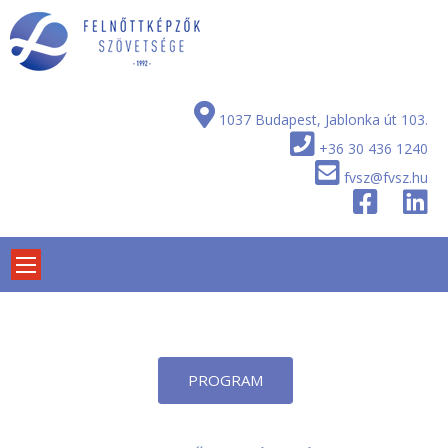
Skip
to
content
1037 Budapest, Jablonka út 103.
+36 30 436 1240
fvsz@fvsz.hu
PROGRAM