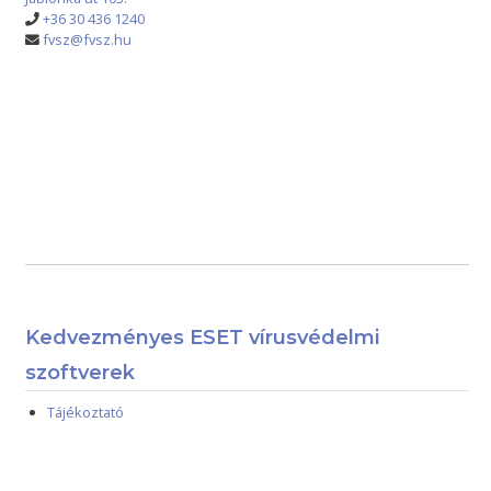
+36 30 436 1240
fvsz@fvsz.hu
Kedvezményes ESET vírusvédelmi
szoftverek
Tájékoztató