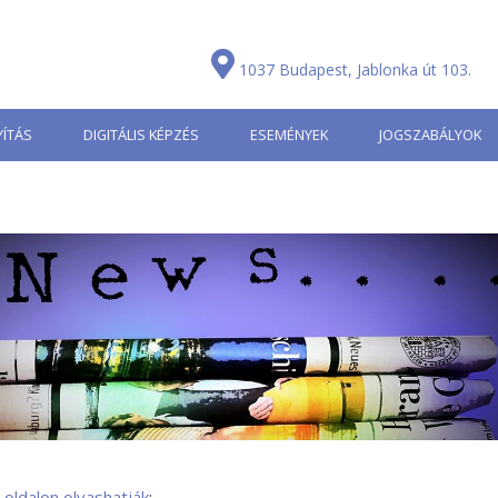
1037 Budapest, Jablonka út 103.
ÍTÁS
DIGITÁLIS KÉPZÉS
ESEMÉNYEK
JOGSZABÁLYOK
oldalon olvashatják
: