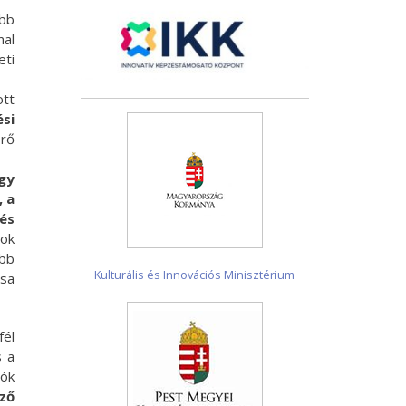
abb
mal
eti
tt
si
erő
gy
, a
és
lok
abb
Kulturális és Innovációs Minisztérium
ása
fél
s a
lók
ző