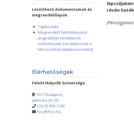
lépcsőjekén
Letölthető dokumentumok és
révén haték
megrendelőlapok
(Pénzügymini
Tájékoztató
Megrendelő felnőttképzési
engedéllyel rendelkező
intézmények (rendelkeznek a
Microsoftnál oktatási tenanttal)
Elérhetőségek
Felnőttképzők Szövetsége
1037 Budapest,
Jablonka út 103.
+36 30 436 1240
fvsz@fvsz.hu