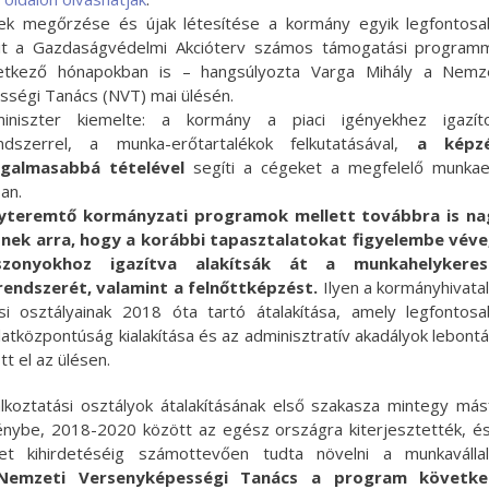
ek megőrzése és újak létesítése a kormány egyik legfontos
mit a Gazdaságvédelmi Akcióterv számos támogatási program
etkező hónapokban is – hangsúlyozta Varga Mihály a Nemz
ségi Tanács (NVT) mai ülésén.
niszter kiemelte: a kormány a piaci igényekhez igazíto
ndszerrel, a munka-erőtartalékok felkutatásával,
a képzé
ugalmasabbá tételével
segíti a cégeket a megfelelő munka
an.
yteremtő kormányzati programok mellett továbbra is na
tnek arra, hogy a korábbi tapasztalatokat figyelembe véve
szonyokhoz igazítva alakítsák át a munkahelykeres
rendszerét, valamint a felnőttképzést.
Ilyen a kormányhivata
ási osztályainak 2018 óta tartó átalakítása, amely legfontos
latközpontúság kialakítása és az adminisztratív akadályok lebont
tt el az ülésen.
alkoztatási osztályok átalakításának első szakasza mintegy más
énybe, 2018-2020 között az egész országra kiterjesztették, é
zet kihirdetéséig számottevően tudta növelni a munkaválla
Nemzeti Versenyképességi Tanács a program követke