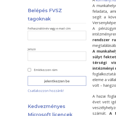
A munkahely
Belépés FVSZ
feladata, a
segít a köv
tagoknak
Versenyképes
A pénzügymi
Felhasználónév vagy e-mail cím
intézményre
rendszer r
megtalálásáb
Jelszó
A munkahel
súlyt fekte
térségi vi
intézményi 
Emlékezzen rám
foglalkoztat
eleme a válla
volt – hangzo
Csatlakozzon hozzánk!
A hazai fogl
évet vett ig
Kedvezményes
veszélyhely
számát.
A 
Microsoft licencek