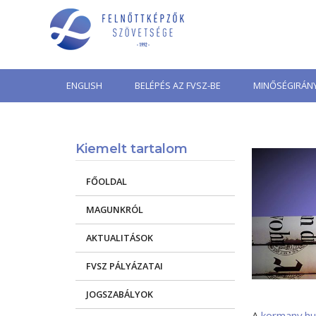
Skip
to
content
ENGLISH
BELÉPÉS AZ FVSZ-BE
MINŐSÉGIRÁNY
Kiemelt tartalom
FŐOLDAL
MAGUNKRÓL
AKTUALITÁSOK
FVSZ PÁLYÁZATAI
JOGSZABÁLYOK
A
kormany.hu 