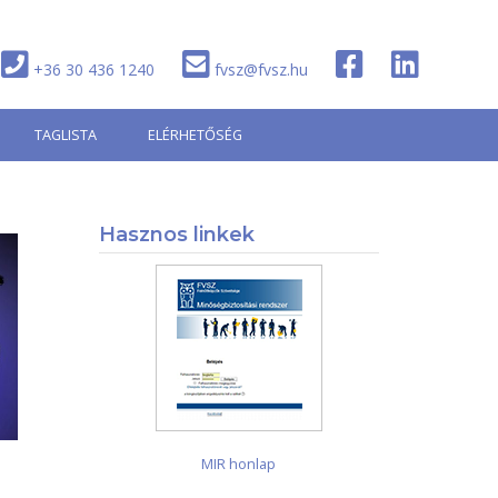
+36 30 436 1240
fvsz@fvsz.hu
TAGLISTA
ELÉRHETŐSÉG
Hasznos linkek
MIR honlap