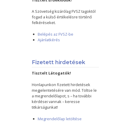
Tisztelt Érdeklődők!
A Szövetség kizárólag FVSZ tagoktól
fogad a külső értékelésre történő
felkéréseket.
Belépés az FVSZ-be
Ajánlatkérés
Fizetett hirdetések
Tisztelt Látogatók!
Honlapunkon fizetett hirdetések
megjelentetésére van mód. Töltse le
a megrendelőlapot, s – ha további
kérdései vannak – keresse
titkárságunkat!
Megrendelőlap letöltése